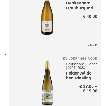
Henkenberg
Grauburgund
er GG
€
40,00
€
53,33
/l
by
Johannes Kopp
Deutschland
|
Baden
|
2021, 2023
Feigenwäldc
hen Riesling
€
17,00
–
Prei
€
19,00
€ 17
bis
€ 19