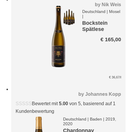
by
Nik Weis
Deutschland
|
Mosel
|
Bockstein
Spätlese
Riesling VDP
€
165,00
Paket
€
36,67
/l
by
Johannes Kopp
Bewertet mit
5.00
von 5, basierend auf
1
Kundenbewertung
Deutschland
|
Baden
|
2019,
2020
Chardonnay