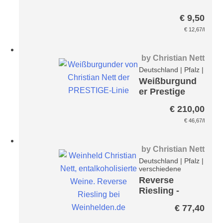
€
9,50
€
12,67
/l
by
Christian Nett
Deutschland
|
Pfalz
|
Weißburgund
er Prestige
Paket
€
210,00
€
46,67
/l
by
Christian Nett
Deutschland
|
Pfalz
|
verschiedene
Reverse
Riesling -
entalkoholisi
€
77,40
ert- Paket