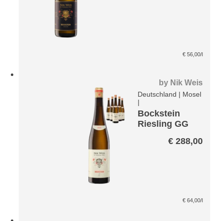
€
56,00
/l
by
Nik Weis
Deutschland
|
Mosel
|
Bockstein
Riesling GG
VDP Paket
€
288,00
€
64,00
/l