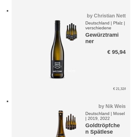
by
Christian Nett
Deutschland
|
Pfalz
|
verschiedene
Gewürztrami
ner
Breakaway -
€
95,94
entalkoholisi
ert- Paket
€
21,32
/l
by
Nik Weis
Deutschland
|
Mosel
|
2019, 2022
Goldtröpfche
n Spätlese