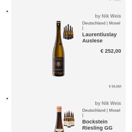
by
Nik Weis
Deutschland
|
Mosel
|
Laurentiuslay
Auslese
Riesling VDP
€
252,00
Große Lage
Paket
€
56,00
/l
by
Nik Weis
Deutschland
|
Mosel
|
Bockstein
Riesling GG