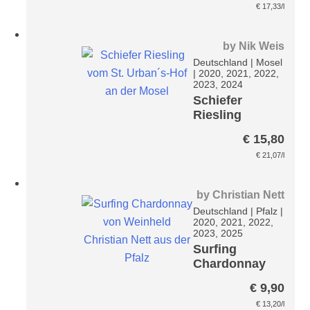
bis
€
17,33
/l
€ 26
by
Nik Weis
Deutschland
|
Mosel
|
2020, 2021, 2022,
2023, 2024
Schiefer
Riesling
€
15,80
€
21,07
/l
by
Christian Nett
Deutschland
|
Pfalz
|
2020, 2021, 2022,
2023, 2025
Surfing
Chardonnay
€
9,90
€
13,20
/l