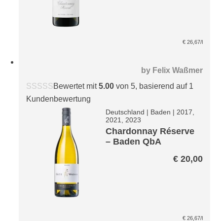
€
26,67
/l
by
Felix Waßmer
Bewertet mit
5.00
von 5, basierend auf
1
Kundenbewertung
Deutschland
|
Baden
|
2017,
2021, 2023
Chardonnay Réserve
– Baden QbA
€
20,00
€
26,67
/l