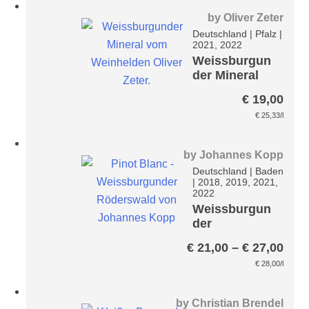
by
Oliver Zeter
Deutschland
|
Pfalz
|
2021, 2022
Weissburgun
der Mineral
€
19,00
€
25,33
/l
by
Johannes Kopp
Deutschland
|
Baden
|
2018, 2019, 2021,
2022
Weissburgun
der
Röderswald
Prei
€
21,00
–
€
27,00
€ 21
€
28,00
/l
bis
€ 27
by
Christian Brendel