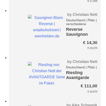
€
17,20
/l
by
Christian Nett
Deutschland
|
Pfalz
|
verschiedene
Reverse
Sauvignon
Blanc -
€
14,30
entalkoholisi
€
19,07
/l
ert-
by
Christian Nett
Deutschland
|
Pfalz
|
Riesling
Avantgarde
Paket
€
111,00
€
24,67
/l
by
Alex Schwank