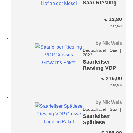
Saar Riesling
€
12,80
€
17,07
/l
by
Nik Weis
Deutschland
|
Saar
|
2022
Saarfeilser
Riesling VDP
GG Paket
€
216,00
€
48,00
/l
by
Nik Weis
Deutschland
|
Saar
|
Saarfeilser
Spätlese
Riesling
€
198,00