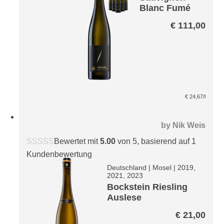
Blanc Fumé
Avantgarde
€
111,00
Paket
€
24,67
/l
by
Nik Weis
Bewertet mit
5.00
von 5, basierend auf
1
Kundenbewertung
Deutschland
|
Mosel
|
2019,
2021, 2023
Bockstein Riesling
Auslese
€
21,00