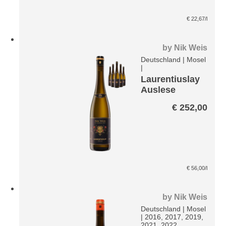
€
22,67
/l
by
Nik Weis
Deutschland
|
Mosel
|
Laurentiuslay
Auslese
Riesling VDP
€
252,00
Große Lage
Paket
€
56,00
/l
by
Nik Weis
Deutschland
|
Mosel
|
2016, 2017, 2019,
2021, 2022