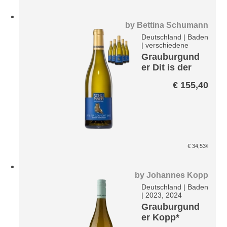
by
Bettina Schumann
Deutschland
|
Baden
|
verschiedene
Grauburgund
er Dit is der
Clou von’t
€
155,40
Janze Paket
€
34,53
/l
by
Johannes Kopp
Deutschland
|
Baden
|
2023, 2024
Grauburgund
er Kopp*