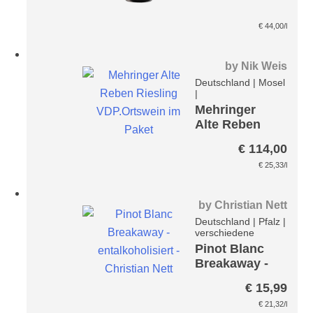
€
44,00
/l
by
Nik Weis
Deutschland
|
Mosel
|
Mehringer
Alte Reben
Riesling
€
114,00
Paket
€
25,33
/l
by
Christian Nett
Deutschland
|
Pfalz
|
verschiedene
Pinot Blanc
Breakaway -
entalkoholisi
€
15,99
ert-
€
21,32
/l