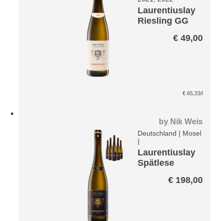
Laurentiuslay
Riesling GG
€
49,00
€
65,33
/l
by
Nik Weis
Deutschland
|
Mosel
|
Laurentiuslay
Spätlese
Riesling VDP
€
198,00
Große Lage
Paket