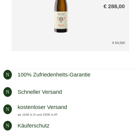
VDP Paket
€
288,00
€
64,00
/l
100% Zufriedenheits-Garantie
N
Schneller Versand
N
kostenloser Versand
N
ab 110€ in D und 250€ in AT
Käuferschutz
N