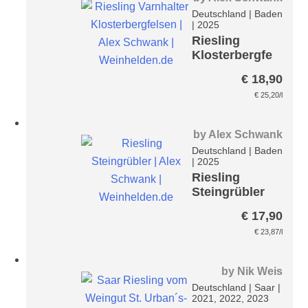
Deutschland
|
Baden
|
2025
Riesling
Klosterbergfe
lsen
€
18,90
€
25,20
/l
by
Alex Schwank
Deutschland
|
Baden
|
2025
Riesling
Steingrübler
€
17,90
€
23,87
/l
by
Nik Weis
Deutschland
|
Saar
|
2021, 2022, 2023