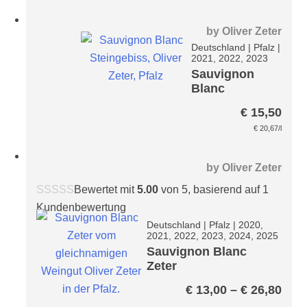
by
Oliver Zeter
Deutschland
|
Pfalz
|
2021, 2022, 2023
Sauvignon
Blanc
Steingebiss
€
15,50
€
20,67
/l
by
Oliver Zeter
Bewertet mit
5.00
von 5, basierend auf
1
Kundenbewertung
Deutschland
|
Pfalz
|
2020,
2021, 2022, 2023, 2024, 2025
Sauvignon Blanc
Zeter
Prei
€
13,00
–
€
26,80
€ 13