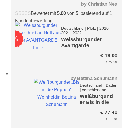
by
Christian Nett
Bewertet mit
5.00
von 5, basierend auf
1
Kundenbewertung
Deutschland
|
Pfalz
|
2020,
2021, 2022
%
Weissburgunder
Avantgarde
€
19,00
€
25,33
/l
by
Bettina Schumann
Deutschland
|
Baden
|
verschiedene
Weißburgund
er Bis in die
Puppen
€
77,40
Paket
€
17,20
/l