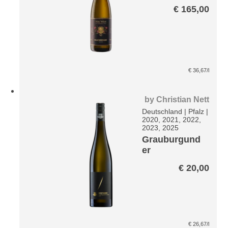
Riesling VDP
€
165,00
Paket
€
36,67
/l
by
Christian Nett
Deutschland
|
Pfalz
|
2020, 2021, 2022,
2023, 2025
Grauburgund
er
Avantgarde
€
20,00
€
26,67
/l