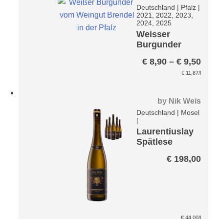
Deutschland
|
Pfalz
|
2021, 2022, 2023,
2024, 2025
Weisser
Burgunder
Brendel
Prei
€
8,90
–
€
9,50
€ 8,
€
11,87
/l
bis
€ 9,
by
Nik Weis
Deutschland
|
Mosel
|
Laurentiuslay
Spätlese
Riesling VDP
€
198,00
Große Lage
Paket
€
44,00
/l