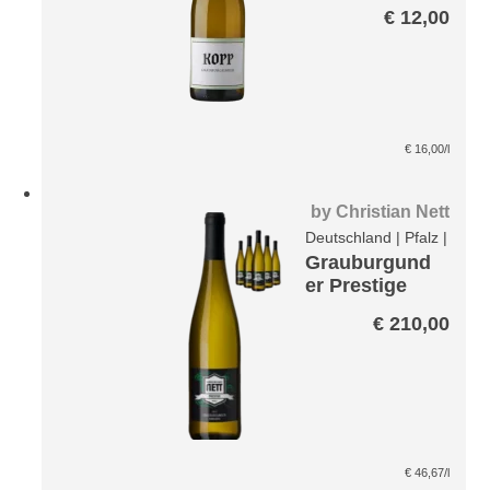
€
12,00
€
16,00
/l
by
Christian Nett
Deutschland
|
Pfalz
|
Grauburgund
er Prestige
Paket
€
210,00
€
46,67
/l