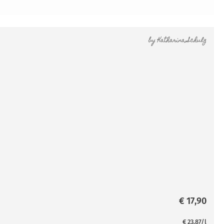
by
Katharina Schulz
€
17,90
€
23,87
/l