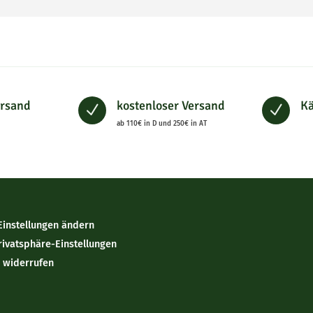
ersand
kostenloser Versand
Kä
N
N
ab 110€ in D und 250€ in AT
Einstellungen ändern
rivatsphäre-Einstellungen
n widerrufen