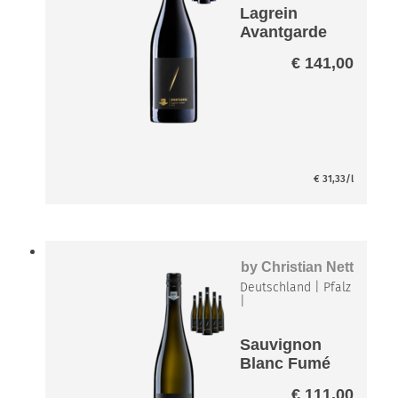
Lagrein
Avantgarde
Paket
€
141,00
€
31,33
/l
by
Christian Nett
Deutschland
|
Pfalz
|
Sauvignon
Blanc Fumé
Avantgarde
€
111,00