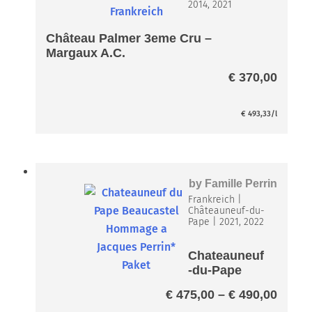
2014, 2021
Château Palmer 3eme Cru –
Margaux A.C.
€
370,00
€
493,33
/l
by
Famille Perrin
Frankreich
|
Châteauneuf-du-
Pape
|
2021, 2022
Chateauneuf
-du-Pape
Beaucastel
Preis
€
475,00
–
€
490,00
Hommage a
€ 475