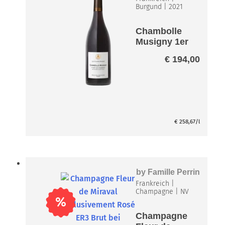
Burgund
|
2021
Chambolle
Musigny 1er
Cru Les
€
194,00
Charmes
A.P.
€
258,67
/l
by
Famille Perrin
Frankreich
|
Champagne
|
NV
%
Champagne