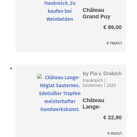
Château
Grand Puy
Lacoste
€
89,00
€
118,67
/l
by
Pia v. Drabich
Frankreich
|
Sauternes
|
2020
Château
Lange-
Reglat
€
22,90
Sauternes
AC
€
30,53
/l