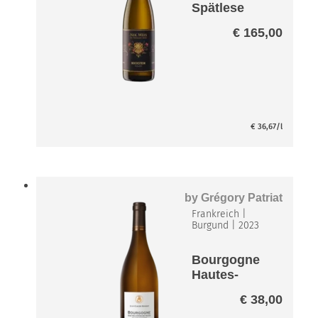
Spätlese
Riesling VDP
€
165,00
Paket
€
36,67
/l
by
Grégory Patriat
Frankreich
|
Burgund
|
2023
Bourgogne
Hautes-
Cotes-de-
€
38,00
Nuits Blanc*