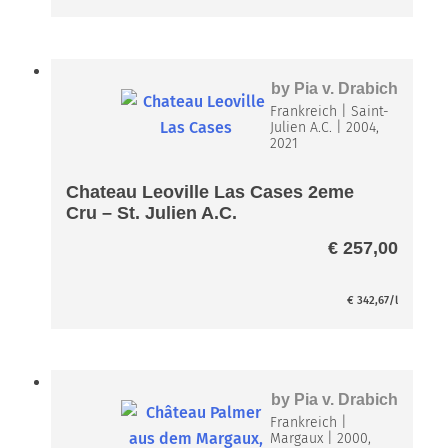
by
Pia v. Drabich
Frankreich
|
Saint-
Julien A.C.
|
2004,
2021
Chateau Leoville Las Cases 2eme
Cru – St. Julien A.C.
€
257,00
€
342,67
/l
by
Pia v. Drabich
Frankreich
|
Margaux
|
2000,