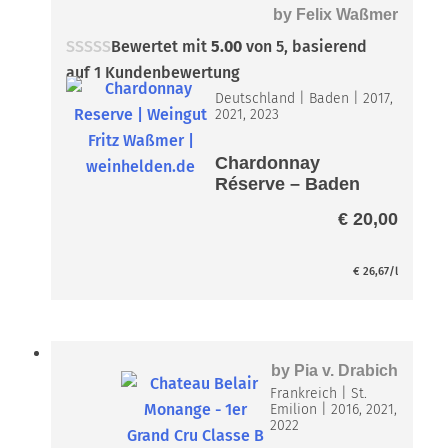
by
Felix Waßmer
Bewertet mit
5.00
von 5, basierend
auf
1
Kundenbewertung
Deutschland
|
Baden
|
2017,
2021, 2023
Chardonnay
Réserve – Baden
QbA
€
20,00
€
26,67
/l
by
Pia v. Drabich
Frankreich
|
St.
Emilion
|
2016, 2021,
2022