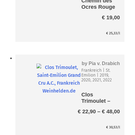
Chemin des
Ocres Rouge
€
19,00
€
25,33
/l
by
Pia v. Drabich
Frankreich
|
St.
Emilion
|
2019,
2020, 2021, 2022
Clos
Trimoulet –
Saint-
Preis
€
22,90
–
€
48,00
Emilion
€ 22,
Grand Cru
bis
A.C.
€
30,53
/l
€ 48,