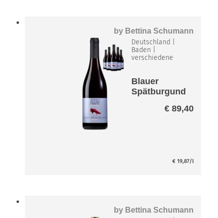
by
Bettina Schumann
Deutschland
|
Baden
|
verschiedene
Blauer
Spätburgund
er
€
89,40
Achtkantig
Paket
€
19,87
/l
by
Bettina Schumann