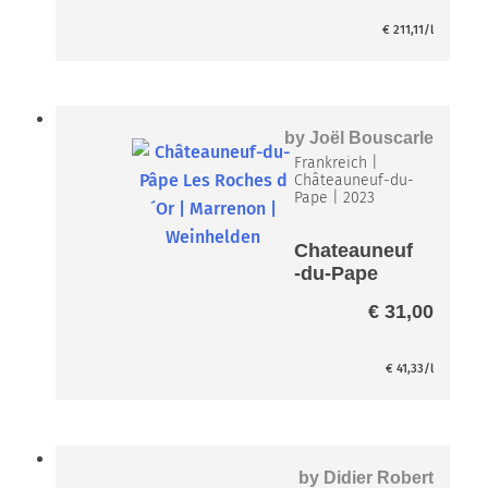
Jacques
bis
Perrin* Paket
€
211,11
/l
€ 490
by
Joël Bouscarle
Frankreich
|
Châteauneuf-du-
Pape
|
2023
Chateauneuf
-du-Pape
Les Roches
€
31,00
d´Or
€
41,33
/l
by
Didier Robert