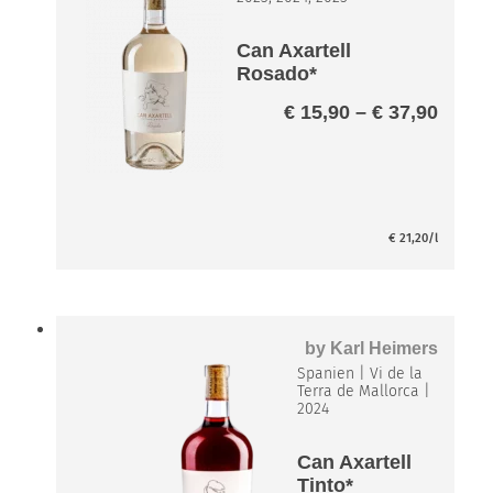
Can Axartell
Rosado*
Preis
€
15,90
–
€
37,90
€ 15,
bis
€ 37,
€
21,20
/l
by
Karl Heimers
Spanien
|
Vi de la
Terra de Mallorca
|
2024
Can Axartell
Tinto*