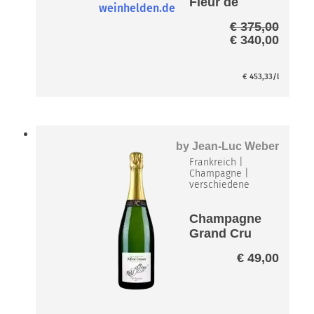
Fleur de
Miraval
€
375,00
Exclusiveme
Ursprüngliche
Aktuel
€
340,00
nt Rosé ER3
Preis
Preis
Brut
war:
ist:
€ 375,00
€
453,33
/l
€ 340,
by
Jean-Luc Weber
Frankreich
|
Champagne
|
verschiedene
Champagne
Grand Cru
Blanc Mes
€
49,00
Racines Brut