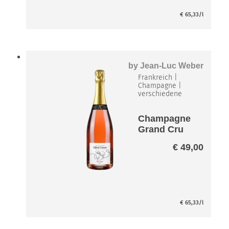
€
65,33
/l
by
Jean-Luc Weber
Frankreich
|
Champagne
|
verschiedene
Champagne
Grand Cru
Mon Rosé
€
49,00
brut
€
65,33
/l