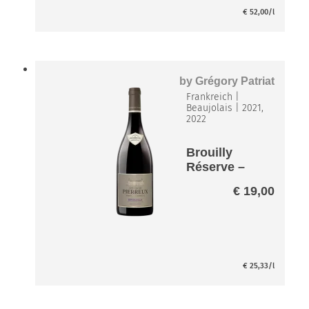
€
52,00
/l
by
Grégory Patriat
Frankreich
|
Beaujolais
|
2021,
2022
Brouilly
Réserve –
Chateau de
€
19,00
Pierreux
€
25,33
/l