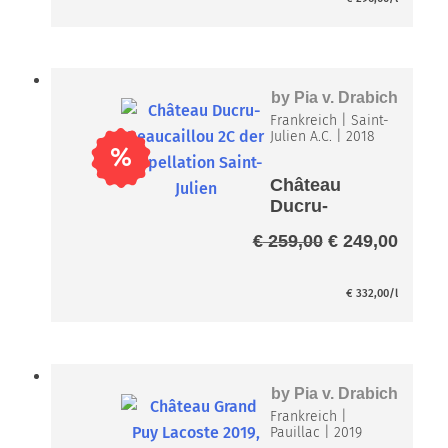
by
Pia v. Drabich
Frankreich
|
Saint-
Julien A.C.
|
2018
%
Château
Ducru-
Beaucaillou
Ursprüngliche
Aktuel
€
259,00
€
249,00
2C
Preis
Preis
war:
ist:
€ 259,00
€
332,00
/l
€ 249,
by
Pia v. Drabich
Frankreich
|
Pauillac
|
2019