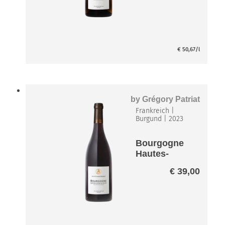
€
50,67
/l
by
Grégory Patriat
Frankreich
|
Burgund
|
2023
Bourgogne
Hautes-
Cotes-de-
€
39,00
Nuits
Rouge*