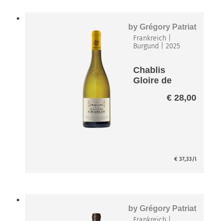
by
Grégory Patriat
Frankreich
|
Burgund
|
2025
Chablis
Gloire de
Chablis AOP
€
28,00
€
37,33
/l
by
Grégory Patriat
Frankreich
|