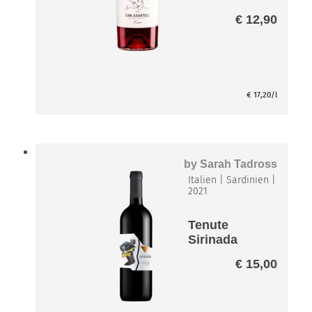
€
12,90
€
17,20
/l
by
Sarah Tadross
Italien
|
Sardinien
|
2021
Tenute
Sirinada
Cannonau di
€
15,00
Sardegna
DOC