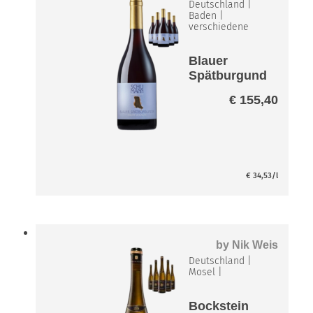
Deutschland
|
Baden
|
verschiedene
Blauer
Spätburgund
er Haute
€
155,40
Volaute
Paket
€
34,53
/l
by
Nik Weis
Deutschland
|
Mosel
|
Bockstein