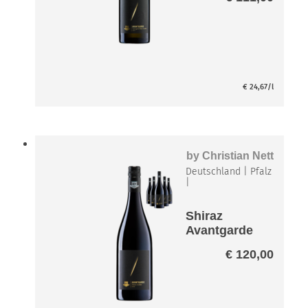
Paket
€
24,67
/l
by
Christian Nett
Deutschland
|
Pfalz
|
Shiraz
Avantgarde
Paket
€
120,00