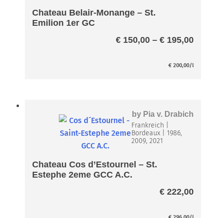
Chateau Belair-Monange – St.
Emilion 1er GC
Preis
€
150,00
–
€
195,00
€ 150
bis
€
200,00
/l
€ 195
by
Pia v. Drabich
Frankreich
|
Bordeaux
|
1986,
2009, 2021
Chateau Cos d’Estournel – St.
Estephe 2eme GCC A.C.
€
222,00
€
296,00
/l