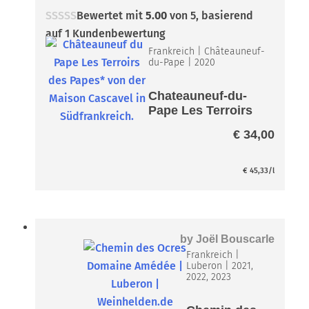
Bewertet mit
5.00
von 5, basierend
auf
1
Kundenbewertung
Frankreich
|
Châteauneuf-
du-Pape
|
2020
Chateauneuf-du-
Pape Les Terroirs
des Papes*
€
34,00
€
45,33
/l
by
Joël Bouscarle
Frankreich
|
Luberon
|
2021,
2022, 2023