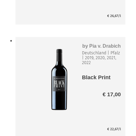
€
26,67
/l
by
Pia v. Drabich
Deutschland
|
Pfalz
|
2019, 2020, 2021,
2022
Black Print
€
17,00
€
22,67
/l