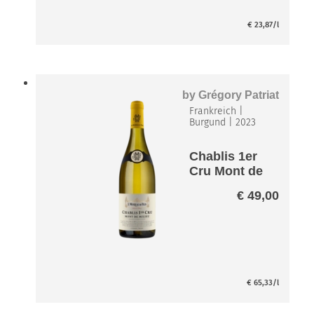
€
23,87
/l
by
Grégory Patriat
Frankreich
|
Burgund
|
2023
Chablis 1er
Cru Mont de
Milieu AOP
€
49,00
€
65,33
/l