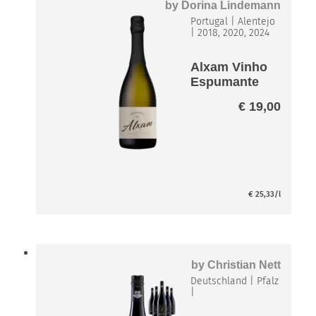
by
Dorina Lindemann
Portugal
|
Alentejo
|
2018, 2020, 2024
Alxam Vinho
Espumante
brut
€
19,00
€
25,33
/l
by
Christian Nett
Deutschland
|
Pfalz
|