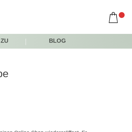
 ZU
BLOG
be