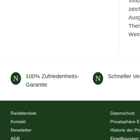
Vino
zeic
Ausg
Them
Wein
100% Zufriedenheits-
Schneller Ve
N
N
Garantie
Raritätenliste
Datenschutz
Kontakt
Privatsphäre-E
Newsletter
Historie der Pr
AGB
Einwilligungen