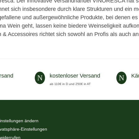
resca: Der innovative Versandhandel VINORESCA hat se
hnet sich insbesondere durch klare Strukturen und ein 
efallene und außergewöhnliche Produkte, bei denen es
a Wein geht, lassen keine biedere Weinseligkeit au
 & Accessoires richtet sich sowohl an Profis als auch a
rsand
kostenloser Versand
Kä
N
N
ab 110€ in D und 250€ in AT
instellungen ändern
ivatsphäre-Einstellungen
 widerrufen