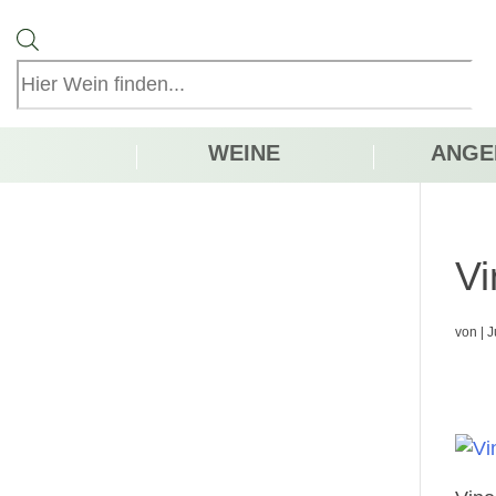
Products
search
WEINE
ANGE
Vi
von
|
J