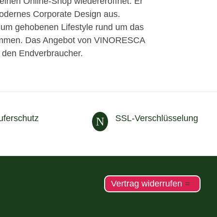
inen Online-Shop wiedereröffnet. Er
modernes Corporate Design aus.
 um gehobenen Lifestyle rund um das
fkommen. Das Angebot von VINORESCA
n den Endverbraucher.
uferschutz
SSL-Verschlüsselung
N
Vertrag widerrufen