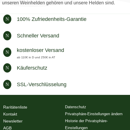
unseren Weinhelden gehören und unsere Helden sind.
100% Zufriedenheits-Garantie
N
Schneller Versand
N
kostenloser Versand
N
ab 110€ in D und 250€ in AT
Käuferschutz
N
SSL-Verschlüsselung
N
Raritätenliste
Datenschutz
Kontakt
Privatsphäre-Einstellungen ändern
Newsletter
Historie der Privatsphäre-
AGB
Einstellungen