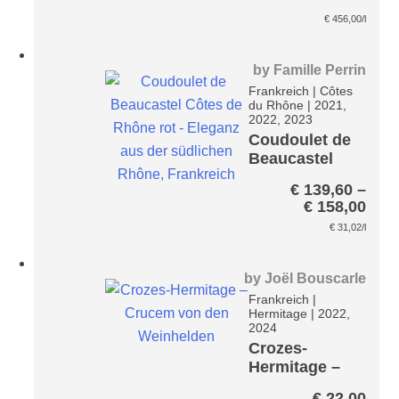
€
456,00
/l
by
Famille Perrin
Frankreich
|
Côtes
du Rhône
|
2021,
2022, 2023
Coudoulet de
Beaucastel
Côtes du
€
139,60
–
Rhône* Paket
Prei
€
158,00
€ 13
€
31,02
/l
bis
€ 15
by
Joël Bouscarle
Frankreich
|
Hermitage
|
2022,
2024
Crozes-
Hermitage –
Crucem
€
22,00