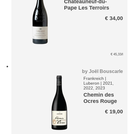
Chateauneuf-du-
Pape Les Terroirs
des Papes*
€
34,00
€
45,33
/l
by
Joël Bouscarle
Frankreich
|
Luberon
|
2021,
2022, 2023
Chemin des
Ocres Rouge
€
19,00