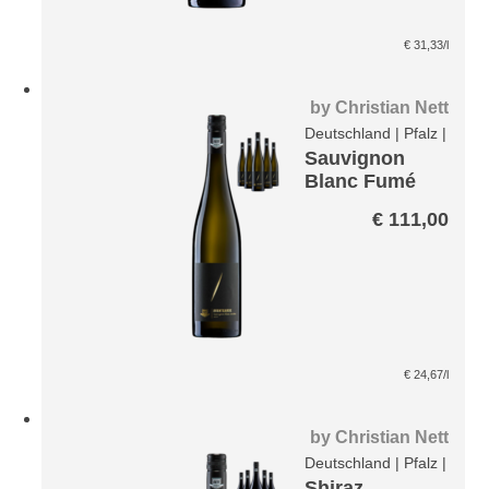
€
31,33
/l
by
Christian Nett
Deutschland
|
Pfalz
|
Sauvignon
Blanc Fumé
Avantgarde
€
111,00
Paket
€
24,67
/l
by
Christian Nett
Deutschland
|
Pfalz
|
Shiraz