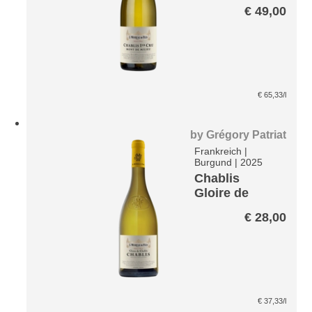
Milieu AOP
€
49,00
€
65,33
/l
by
Grégory Patriat
Frankreich
|
Burgund
|
2025
Chablis
Gloire de
Chablis AOP
€
28,00
€
37,33
/l