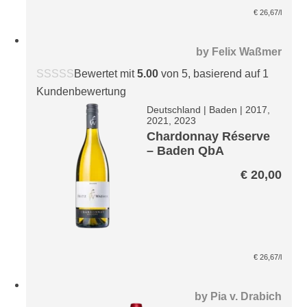
€
26,67
/l
by
Felix Waßmer
Bewertet mit
5.00
von 5, basierend auf
1
Kundenbewertung
Deutschland
|
Baden
|
2017,
2021, 2023
Chardonnay Réserve
– Baden QbA
€
20,00
€
26,67
/l
by
Pia v. Drabich