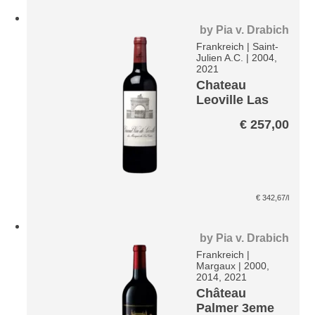
by
Pia v. Drabich
Frankreich
|
Saint-
Julien A.C.
|
2004,
2021
Chateau
Leoville Las
Cases 2eme
€
257,00
Cru – St.
Julien A.C.
€
342,67
/l
by
Pia v. Drabich
Frankreich
|
Margaux
|
2000,
2014, 2021
Château
Palmer 3eme