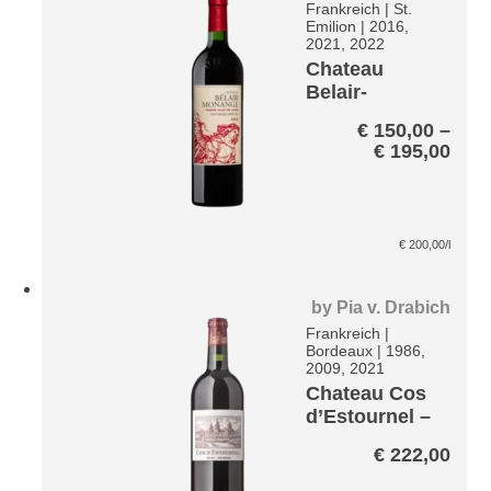
Frankreich
|
St.
Emilion
|
2016,
2021, 2022
Chateau
Belair-
Monange –
€
150,00
–
St. Emilion
Prei
€
195,00
1er GC
€ 15
bis
€ 19
€
200,00
/l
by
Pia v. Drabich
Frankreich
|
Bordeaux
|
1986,
2009, 2021
Chateau Cos
d’Estournel –
St. Estephe
€
222,00
2eme GCC
A.C.