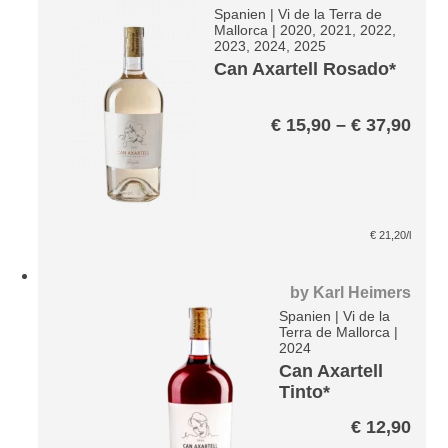
Spanien
|
Vi de la Terra de
Mallorca
|
2020, 2021, 2022,
2023, 2024, 2025
Can Axartell Rosado*
Prei
€
15,90
–
€
37,90
€ 15
bis
€ 37
€
21,20
/l
by
Karl Heimers
Spanien
|
Vi de la
Terra de Mallorca
|
2024
Can Axartell
Tinto*
€
12,90