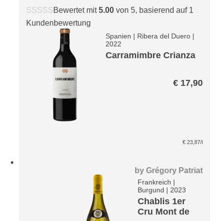
Bewertet mit
5.00
von 5, basierend auf
1
Kundenbewertung
Spanien
|
Ribera del Duero
|
2022
Carramimbre Crianza
€
17,90
€
23,87
/l
by
Grégory Patriat
Frankreich
|
Burgund
|
2023
Chablis 1er
Cru Mont de