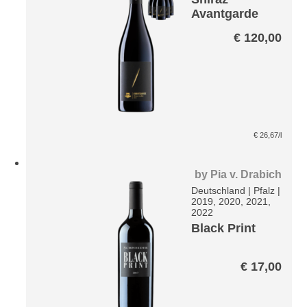
Avantgarde
Paket
€
120,00
€
26,67
/l
by
Pia v. Drabich
Deutschland
|
Pfalz
|
2019, 2020, 2021,
2022
Black Print
€
17,00