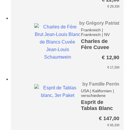
€
29,33
/l
by
Grégory Patriat
Frankreich
|
Frankreich
|
NV
Charles de
Fère Cuvee
Jean-Louis
€
12,90
Blanc de
Blancs brut
€
17,20
/l
by
Famille Perrin
USA
|
Kalifornien
|
verschiedene
Esprit de
Tablas Blanc
Paket
€
147,00
€
65,33
/l