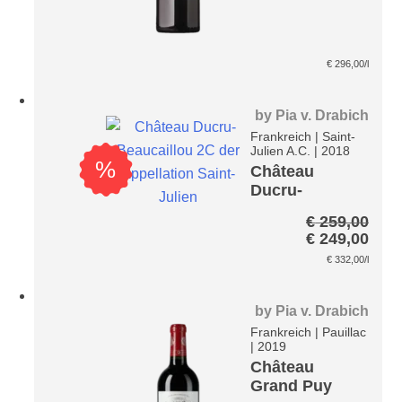
€
296,00
/l
by
Pia v. Drabich
Frankreich
|
Saint-
Julien A.C.
|
2018
%
Château
Ducru-
Beaucaillou
€
259,00
2C
Ursprünglic
Aktu
€
249,00
Preis
Prei
€
332,00
/l
war:
ist:
€ 259,00
€ 24
by
Pia v. Drabich
Frankreich
|
Pauillac
|
2019
Château
Grand Puy