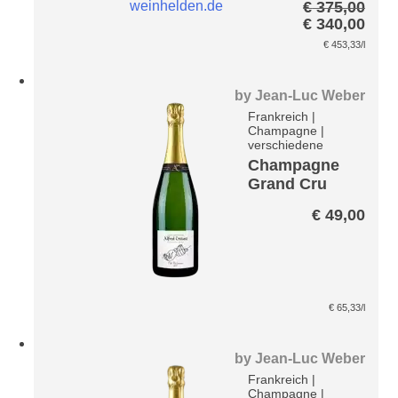
€
375,00
Exclusiveme
Ursprünglic
Aktu
€
340,00
nt Rosé ER3
Preis
Prei
€
453,33
/l
Brut
war:
ist:
€ 375,00
€ 34
by
Jean-Luc Weber
Frankreich
|
Champagne
|
verschiedene
Champagne
Grand Cru
Blanc Mes
€
49,00
Racines Brut
€
65,33
/l
by
Jean-Luc Weber
Frankreich
|
Champagne
|