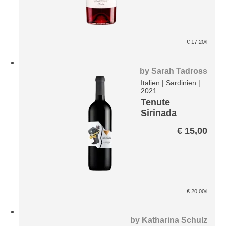
€
17,20
/l
by
Sarah Tadross
Italien
|
Sardinien
|
2021
Tenute
Sirinada
Cannonau di
€
15,00
Sardegna
DOC
€
20,00
/l
by
Katharina Schulz