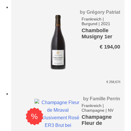
by
Grégory Patriat
Frankreich
|
Burgund
|
2021
Chambolle
Musigny 1er
Cru Les
€
194,00
Charmes A.P.
€
258,67
/l
by
Famille Perrin
Frankreich
|
Champagne
|
NV
%
Champagne
Fleur de
Miraval