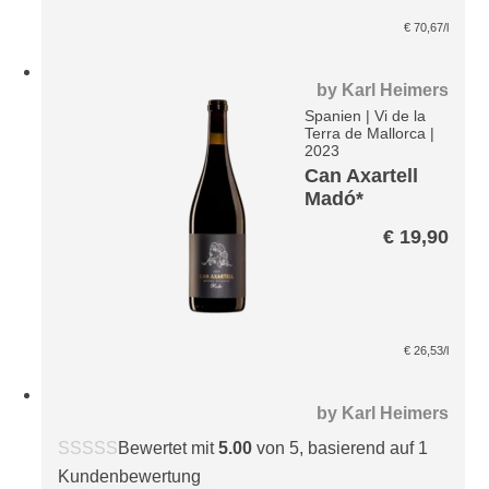
€
70,67
/l
by
Karl Heimers
Spanien
|
Vi de la
Terra de Mallorca
|
2023
Can Axartell
Madó*
€
19,90
€
26,53
/l
by
Karl Heimers
Bewertet mit
5.00
von 5, basierend auf
1
Kundenbewertung