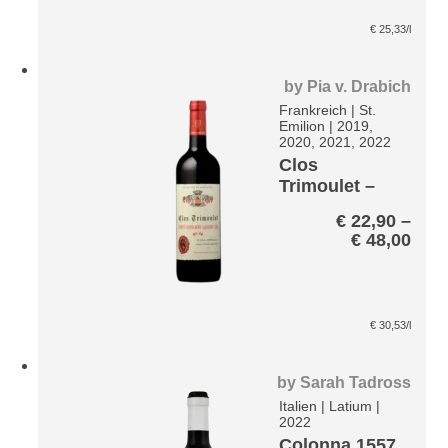
€
25,33
/l
by
Pia v. Drabich
Frankreich
|
St.
Emilion
|
2019,
2020, 2021, 2022
Clos
Trimoulet –
Saint-Emilion
€
22,90
–
Grand Cru
Prei
€
48,00
A.C.
€ 22
bis
€ 48
€
30,53
/l
by
Sarah Tadross
Italien
|
Latium
|
2022
Colonna 1557