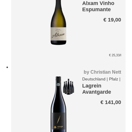
Alxam Vinho
Espumante
brut
€
19,00
€
25,33
/l
by
Christian Nett
Deutschland
|
Pfalz
|
Lagrein
Avantgarde
Paket
€
141,00