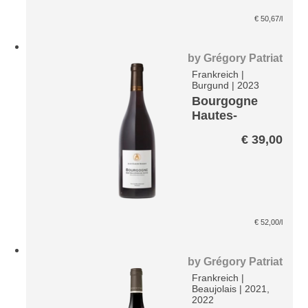
€
50,67
/l
by
Grégory Patriat
Frankreich
|
Burgund
|
2023
Bourgogne
Hautes-
Cotes-de-
€
39,00
Nuits Rouge*
€
52,00
/l
by
Grégory Patriat
Frankreich
|
Beaujolais
|
2021,
2022