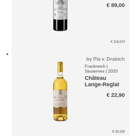
Lacoste
€
89,00
€
118,67
/l
by
Pia v. Drabich
Frankreich
|
Sauternes
|
2020
Château
Lange-Reglat
Sauternes AC
€
22,90
€
30,53
/l