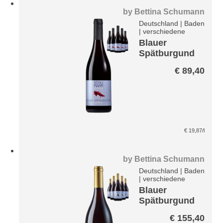
by
Bettina Schumann
Deutschland
|
Baden
|
verschiedene
Blauer
Spätburgund
er Achtkantig
€
89,40
Paket
€
19,87
/l
by
Bettina Schumann
Deutschland
|
Baden
|
verschiedene
Blauer
Spätburgund
er Haute
€
155,40
Volaute Paket