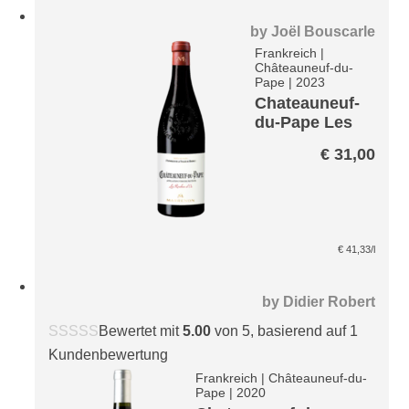
by
Joël Bouscarle
Frankreich
|
Châteauneuf-du-
Pape
|
2023
Chateauneuf-
du-Pape Les
Roches d´Or
€
31,00
€
41,33
/l
by
Didier Robert
Bewertet mit
5.00
von 5, basierend auf
1
Kundenbewertung
Frankreich
|
Châteauneuf-du-
Pape
|
2020