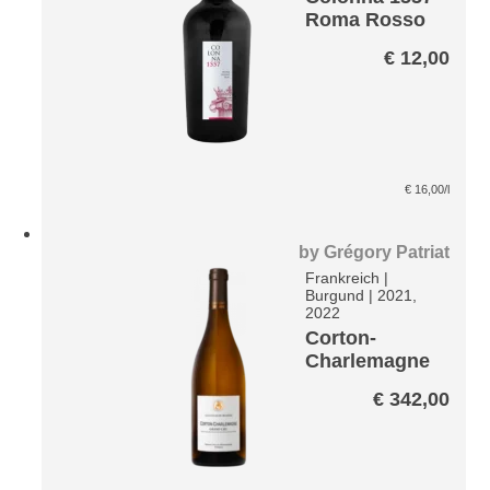
Roma Rosso
DOC
€
12,00
€
16,00
/l
by
Grégory Patriat
Frankreich
|
Burgund
|
2021,
2022
Corton-
Charlemagne
Grand Cru
€
342,00