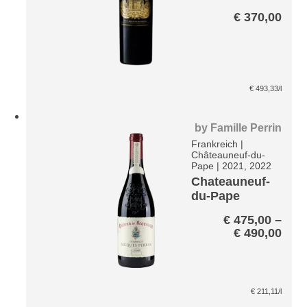
Cru –
€
370,00
Margaux A.C.
€
493,33
/l
by
Famille Perrin
Frankreich
|
Châteauneuf-du-
Pape
|
2021, 2022
Chateauneuf-
du-Pape
Beaucastel
€
475,00
–
Hommage a
Prei
€
490,00
Jacques
€ 47
Perrin* Paket
bis
€ 49
€
211,11
/l