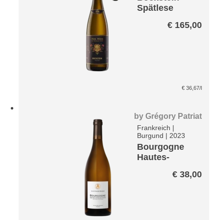
Spätlese
Riesling VDP
€
165,00
Paket
€
36,67
/l
by
Grégory Patriat
Frankreich
|
Burgund
|
2023
Bourgogne
Hautes-
Cotes-de-
€
38,00
Nuits Blanc*