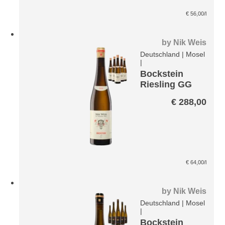
€
56,00
/l
by
Nik Weis
Deutschland
|
Mosel
|
Bockstein
Riesling GG
VDP Paket
€
288,00
€
64,00
/l
by
Nik Weis
Deutschland
|
Mosel
|
Bockstein