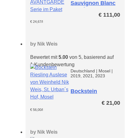
Sauvignon Blanc
Fumé
€
111,00
Avantgarde
Paket
€
24,67
/l
by
Nik Weis
Bewertet mit
5.00
von 5, basierend auf
1
Kundenbewertung
Deutschland
|
Mosel
|
2019, 2021, 2023
Bockstein
Riesling Auslese
€
21,00
€
56,00
/l
by
Nik Weis