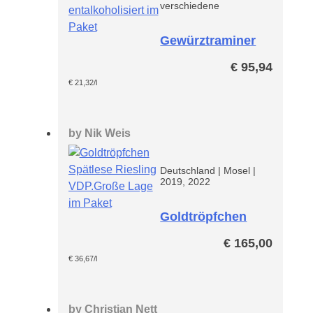
verschiedene
Gewürztraminer
Breakaway -
€
95,94
entalkoholisiert-
Paket
€
21,32
/l
by
Nik Weis
Deutschland
|
Mosel
|
2019, 2022
Goldtröpfchen
Spätlese
€
165,00
Riesling VDP
Paket
€
36,67
/l
by
Christian Nett