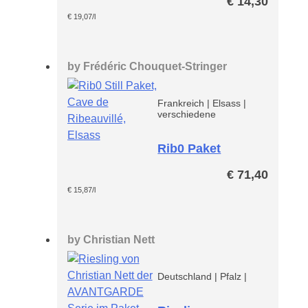
€
14,30
-entalkoholisiert-
€
19,07
/l
by
Frédéric Chouquet-Stringer
Frankreich
|
Elsass
|
verschiedene
Rib0 Paket
entalkoholisiert
€
71,40
€
15,87
/l
by
Christian Nett
Deutschland
|
Pfalz
|