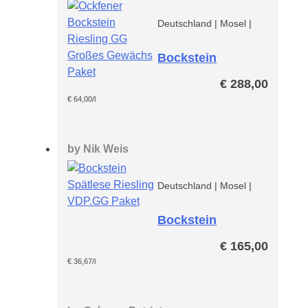
Deutschland
|
Mosel
|
Bockstein
Riesling GG VDP
€
288,00
Paket
€
64,00
/l
by
Nik Weis
Deutschland
|
Mosel
|
Bockstein
Spätlese
€
165,00
Riesling VDP
Paket
€
36,67
/l