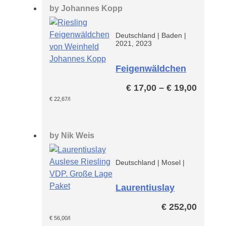
by
Johannes Kopp
Deutschland
|
Baden
|
2021, 2023
Feigenwäldchen
Riesling
Preiss
€
17,00
–
€
19,00
€ 17,0
€
22,67
/l
bis
€ 19,0
by
Nik Weis
Deutschland
|
Mosel
|
Laurentiuslay
Auslese Riesling
€
252,00
VDP Große Lage
Paket
€
56,00
/l