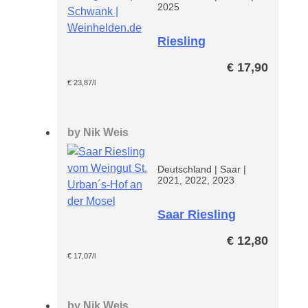
2025
Riesling
Steingrübler
€
17,90
€
23,87
/l
by
Nik Weis
Deutschland
|
Saar
|
2021, 2022, 2023
Saar Riesling
€
12,80
€
17,07
/l
by
Nik Weis