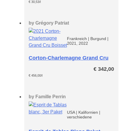
€
30,53
/l
by
Grégory Patriat
Frankreich
|
Burgund
|
2021, 2022
Corton-Charlemagne Grand Cru
€
342,00
€
456,00
/l
by
Famille Perrin
USA
|
Kalifornien
|
verschiedene