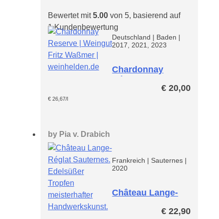
Bewertet mit
5.00
von 5, basierend auf
1
Kundenbewertung
Deutschland
|
Baden
|
2017, 2021, 2023
Chardonnay
Réserve – Baden
€
20,00
QbA
€
26,67
/l
by
Pia v. Drabich
Frankreich
|
Sauternes
|
2020
Château Lange-
Reglat
€
22,90
Sauternes AC