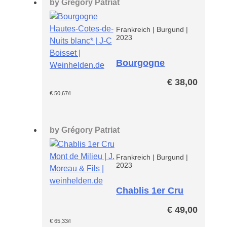
by
Grégory Patriat
Frankreich
|
Burgund
|
2023
Bourgogne
Hautes-Cotes-
€
38,00
de-Nuits Blanc*
€
50,67
/l
by
Grégory Patriat
Frankreich
|
Burgund
|
2023
Chablis 1er Cru
Mont de Milieu
€
49,00
AOP
€
65,33
/l