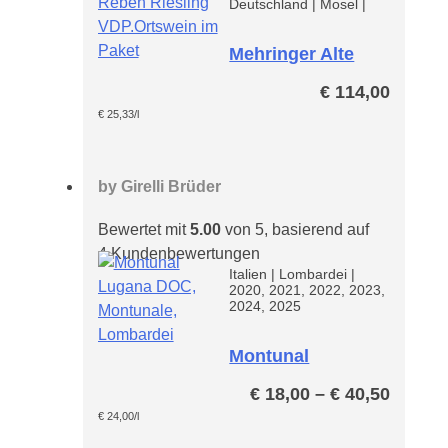
Deutschland
|
Mosel
|
Mehringer Alte
Reben Riesling
€
114,00
Paket
€
25,33
/l
by
Girelli Brüder
Bewertet mit
5.00
von 5, basierend auf
4
Kundenbewertungen
Italien
|
Lombardei
|
2020, 2021, 2022, 2023,
2024, 2025
Montunal
Lugana
Preiss
€
18,00
–
€
40,50
€ 18,0
€
24,00
/l
bis