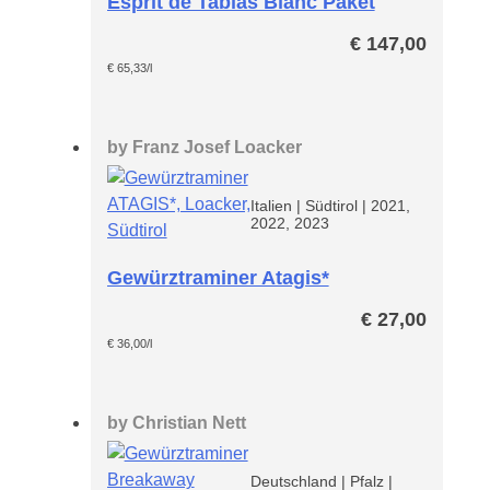
Esprit de Tablas Blanc Paket
€
147,00
€
65,33
/l
by
Franz Josef Loacker
Italien
|
Südtirol
|
2021,
2022, 2023
Gewürztraminer Atagis*
€
27,00
€
36,00
/l
by
Christian Nett
Deutschland
|
Pfalz
|