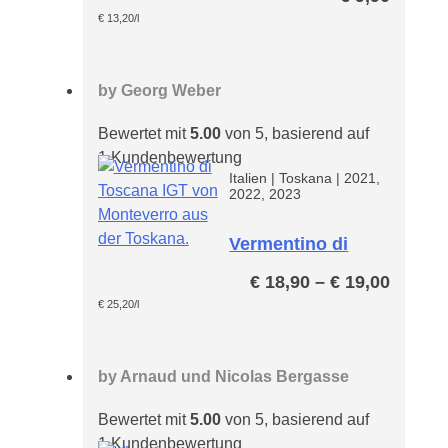
€
13,20
/l
by
Georg Weber
Bewertet mit
5.00
von 5, basierend auf
1
Kundenbewertung
Italien
|
Toskana
|
2021,
2022, 2023
Vermentino di
Toscana* IGT
Preiss
€
18,90
–
€
19,00
€ 18,9
€
25,20
/l
bis
€ 19,0
by
Arnaud und Nicolas Bergasse
Bewertet mit
5.00
von 5, basierend auf
1
Kundenbewertung