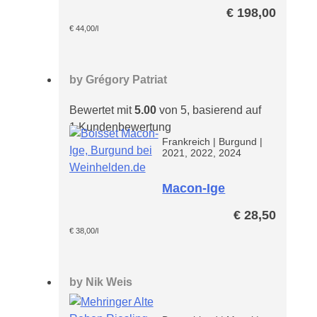
Spätlese
€
198,00
Riesling VDP
Große Lage
€
44,00
/l
Paket
by
Grégory Patriat
Bewertet mit
5.00
von 5, basierend auf
1
Kundenbewertung
Frankreich
|
Burgund
|
2021, 2022, 2024
Macon-Ige
€
28,50
€
38,00
/l
by
Nik Weis