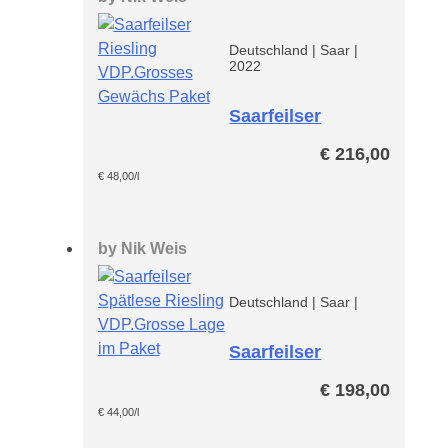
Deutschland
|
Saar
|
2022
Saarfeilser
Riesling VDP GG
€
216,00
Paket
€
48,00
/l
by
Nik Weis
Deutschland
|
Saar
|
Saarfeilser
Spätlese
€
198,00
Riesling Paket
€
44,00
/l