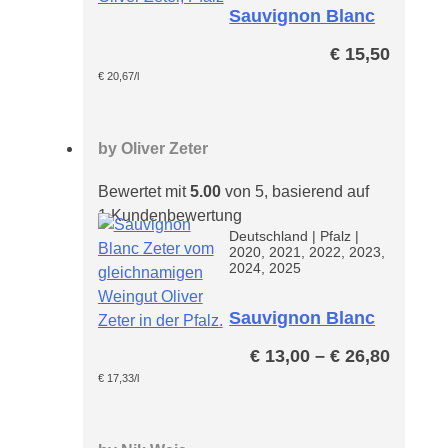
Sauvignon Blanc
Steingebiss
€
15,50
€
20,67
/l
by
Oliver Zeter
Bewertet mit
5.00
von 5, basierend auf
1
Kundenbewertung
Deutschland
|
Pfalz
|
2020, 2021, 2022, 2023,
2024, 2025
Sauvignon Blanc
Zeter
Preiss
€
13,00
–
€
26,80
€ 13,0
€
17,33
/l
bis
€ 26,8