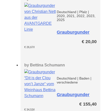
Deutschland
|
Pfalz
|
2020, 2021, 2022, 2023,
2025
Grauburgunder
Avantgarde
€
20,00
€
26,67
/l
by
Bettina Schumann
Deutschland
|
Baden
|
verschiedene
Grauburgunder
Dit is der Clou
€
155,40
von’t Janze
Paket
€
34,53
/l