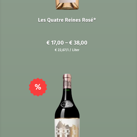
Les Quatre Reines Rosé*
Preisspanne:
€
17,00
–
€
38,00
€ 17,00
€
22,67
/l
/ Liter
bis
€ 38,00
%