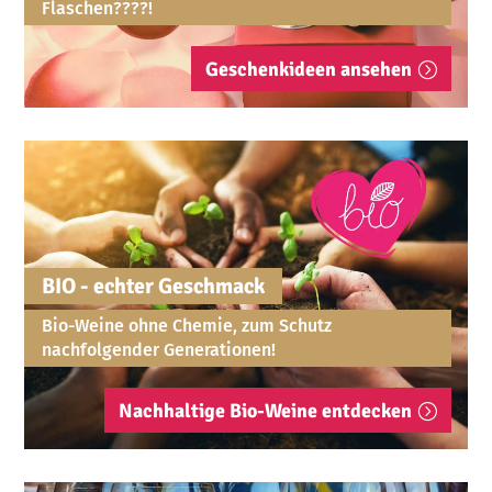
Flaschen????!
Geschenkideen ansehen
BIO - echter Geschmack
Bio-Weine ohne Chemie, zum Schutz
nachfolgender Generationen!
Nachhaltige Bio-Weine entdecken