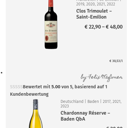
2019, 2020, 2021, 2022
Clos Trimoulet –
Saint-Emilion
Grand Cru A.C.
Pr
€
22,90
–
€
48,00
€ 
bi
€ 
€
30,53
/l
by
Felix Waßmer
Bewertet mit
5.00
von 5, basierend auf
1
Kundenbewertung
Deutschland
|
Baden
|
2017, 2021,
2023
Chardonnay Réserve –
Baden QbA