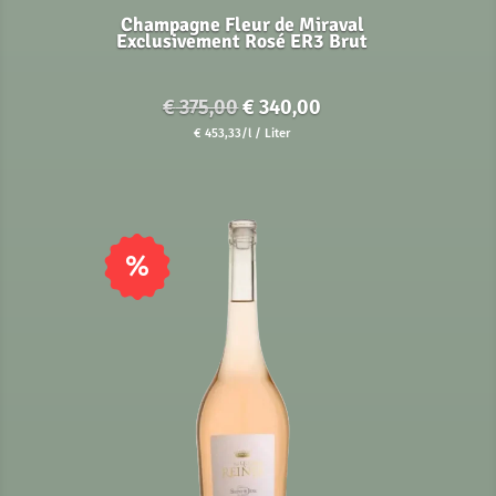
Champagne Fleur de Miraval
Exclusivement Rosé ER3 Brut
Ursprünglicher
Aktueller
€
375,00
€
340,00
Preis
Preis
€
453,33
/l
/ Liter
war:
ist:
€ 375,00
€ 340,00.
%