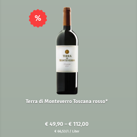
%
Terra di Monteverro Toscana rosso*
Preisspanne:
€
49,90
–
€
112,00
€ 49,90
€
66,53
/l
/ Liter