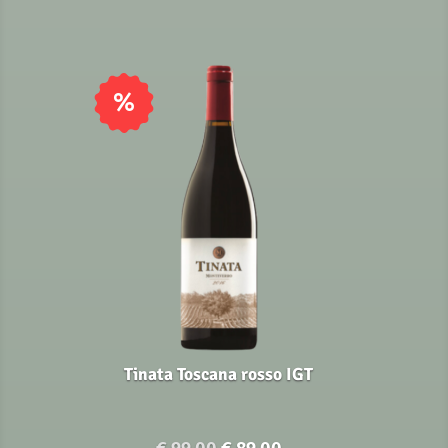
bis
€ 112,00
%
Tinata Toscana rosso IGT