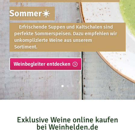
Portugiesische Weine
genießen!
Unsere Lieblings-Wein-Frauen Dorina,
Julia und Luísa Lindemann von der
Quinta da Plansel im portugiesischen
Alentejo sind verantwortlich für unsere
portugiesischen Sortimentsweine.
hier bestellen
Exklusive Weine online kaufen
bei Weinhelden.de