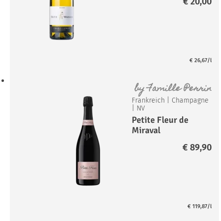
€
20,00
€
26,67
/l
by
Famille Perrin
Frankreich
|
Champagne
|
NV
Petite Fleur de
Miraval
Champagner Rosé
€
89,90
Brut
€
119,87
/l