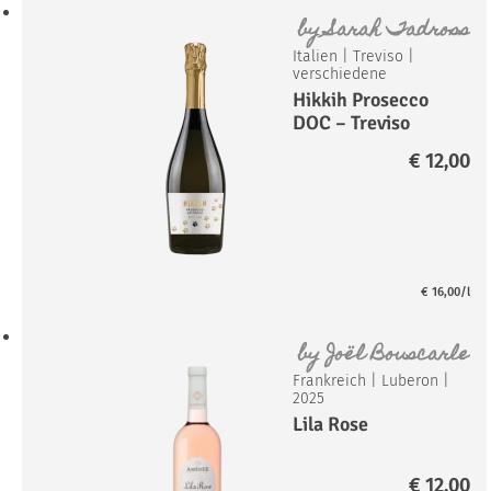
by
Sarah Tadross
Italien
|
Treviso
|
verschiedene
Hikkih Prosecco
DOC – Treviso
Extra Dry
€
12,00
€
16,00
/l
by
Joël Bouscarle
Frankreich
|
Luberon
|
2025
Lila Rose
€
12,00