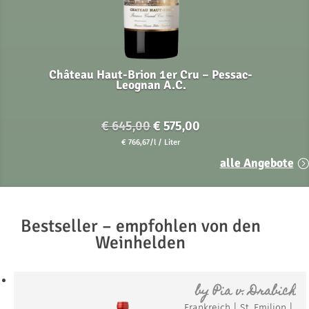
Château Haut-Brion 1er Cru – Pessac-
Leognan A.C.
Ursprünglicher
Aktueller
€
645,00
€
575,00
Preis
Preis
€
766,67
/l
/ Liter
war:
ist:
alle Angebote
€ 645,00
€ 575,00.
Bestseller – empfohlen von den
Weinhelden
by
Pia v. Drabich
Frankreich
|
St. Emilion
|