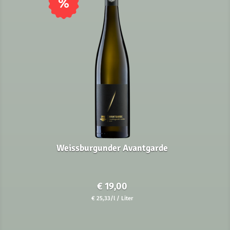
%
Weissburgunder Avantgarde
€
19,00
€
25,33
/l
/ Liter