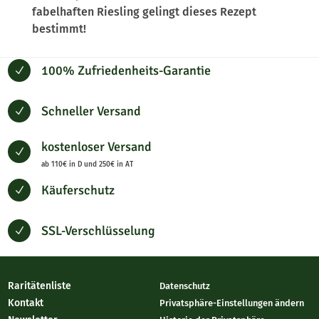
fabelhaften Riesling gelingt dieses Rezept
bestimmt!
100% Zufriedenheits-Garantie
N
Schneller Versand
N
kostenloser Versand
N
ab 110€ in D und 250€ in AT
Käuferschutz
N
SSL-Verschlüsselung
N
Raritätenliste
Datenschutz
Kontakt
Privatsphäre-Einstellungen ändern