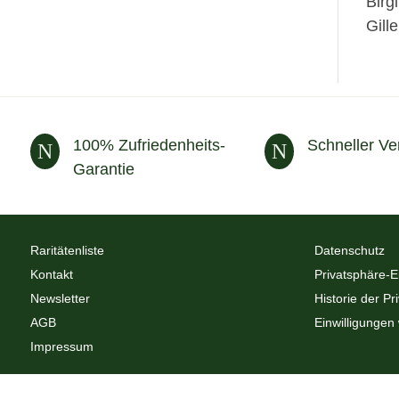
Birg
Gille
100% Zufriedenheits-
Schneller Ve
N
N
Garantie
Raritätenliste
Datenschutz
Kontakt
Privatsphäre-E
Newsletter
Historie der Pr
AGB
Einwilligungen
Impressum