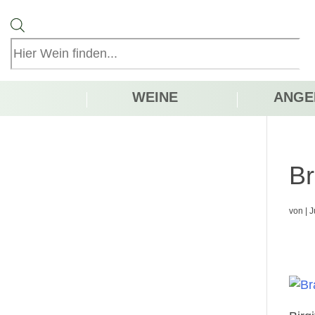
Products
search
WEINE
ANGE
Br
von
|
J