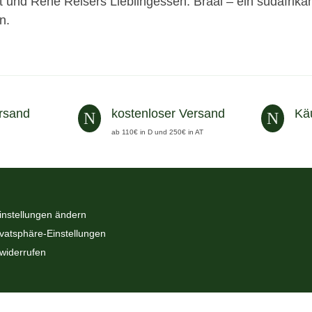
it und Rene Reisers Lieblingessen: Braai – ein südafrik
n.
rsand
kostenloser Versand
Kä
N
N
ab 110€ in D und 250€ in AT
instellungen ändern
ivatsphäre-Einstellungen
 widerrufen