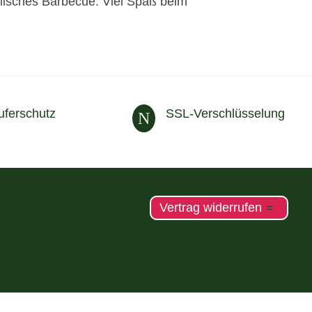
anisches Barbecue. Viel Spaß beim
uferschutz
SSL-Verschlüsselung
N
Vertrag widerrufen