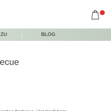
 ZU
BLOG
becue