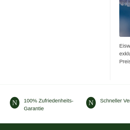
Eisw
exkl
Prei
100% Zufriedenheits-
Schneller Ve
N
N
Garantie