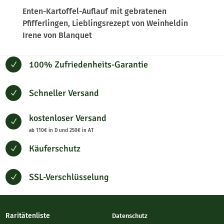
Enten-Kartoffel-Auflauf mit gebratenen
Pfifferlingen, Lieblingsrezept von Weinheldin
Irene von Blanquet
100% Zufriedenheits-Garantie
N
Schneller Versand
N
kostenloser Versand
N
ab 110€ in D und 250€ in AT
Käuferschutz
N
SSL-Verschlüsselung
N
Raritätenliste
Datenschutz