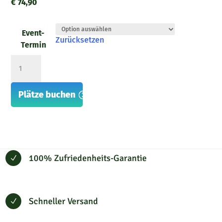
€
74,90
Event-
Zurücksetzen
Termin
Genießer-
Seminar
Menge
Plätze buchen
100% Zufriedenheits-Garantie
N
Schneller Versand
N