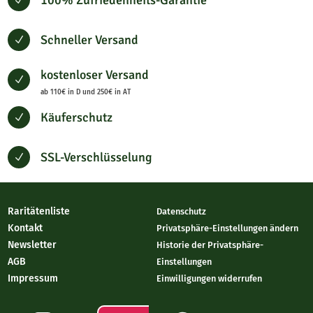
Schneller Versand
N
kostenloser Versand
N
ab 110€ in D und 250€ in AT
Käuferschutz
N
SSL-Verschlüsselung
N
Raritätenliste
Datenschutz
Kontakt
Privatsphäre-Einstellungen ändern
Newsletter
Historie der Privatsphäre-
AGB
Einstellungen
Impressum
Einwilligungen widerrufen