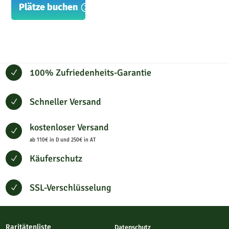
Plätze buchen
100% Zufriedenheits-Garantie
N
Schneller Versand
N
kostenloser Versand
N
ab 110€ in D und 250€ in AT
Käuferschutz
N
SSL-Verschlüsselung
N
Raritätenliste
Datenschutz