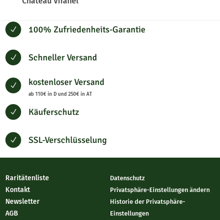
Château Viranel
100% Zufriedenheits-Garantie
N
Schneller Versand
N
kostenloser Versand
N
ab 110€ in D und 250€ in AT
Käuferschutz
N
SSL-Verschlüsselung
N
Raritätenliste
Datenschutz
Kontakt
Privatsphäre-Einstellungen ändern
Newsletter
Historie der Privatsphäre-
AGB
Einstellungen