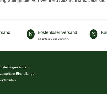
ling Steingrübler von Weinheld Alex Schwank. Jetzt kau
rsand
kostenloser Versand
Kä
N
N
ab 110€ in D und 250€ in AT
instellungen ändern
ivatsphäre-Einstellungen
 widerrufen