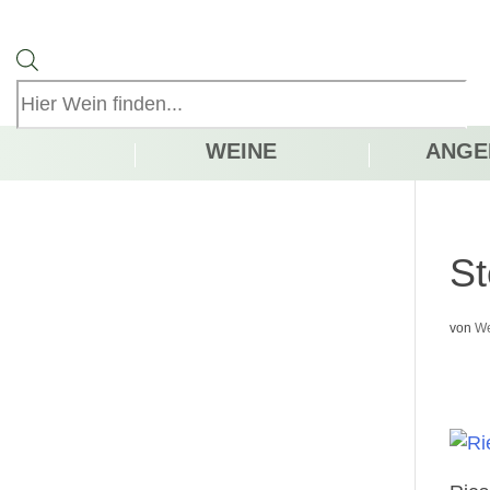
Products
search
WEINE
ANGE
St
von
We