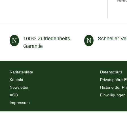
Ries
100% Zufriedenheits-
Schneller Ve
N
N
Garantie
Raritätenliste
Datenschutz
Kontakt
Privatsphäre-E
Newsletter
Historie der Pr
AGB
Einwilligungen
Impressum