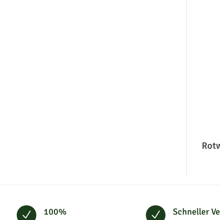
Rotw
100%
Schneller V
N
N