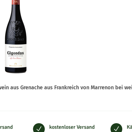
ein aus Grenache aus Frankreich von Marrenon bei we
ersand
kostenloser Versand
Kä
N
N