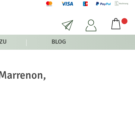
 ZU
BLOG
 Marrenon,