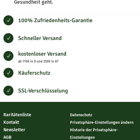
Gesundheit geht.
100% Zufriedenheits-Garantie
N
Schneller Versand
N
kostenloser Versand
N
ab 110€ in D und 250€ in AT
Käuferschutz
N
SSL-Verschlüsselung
N
Raritätenliste
Datenschutz
Kontakt
Privatsphäre-Einstellungen ändern
Newsletter
Historie der Privatsphäre-
AGB
Einstellungen