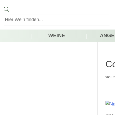
Products
search
WEINE
ANGE
Co
von
Ro