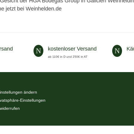
Gesicht der HGA Bodegas Group in Galicien Weinheldin N
e jetzt bei Weinhelden.de
rsand
kostenloser Versand
Kä
N
N
ab 110€ in D und 250€ in AT
instellungen ändern
ivatsphäre-Einstellungen
 widerrufen