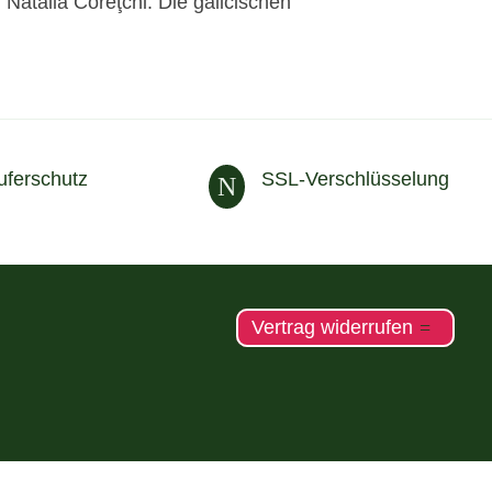
atalia Coreţchi. Die galicischen
uferschutz
SSL-Verschlüsselung
N
Vertrag widerrufen