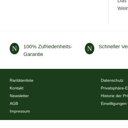
Das 
Wein
100% Zufriedenheits-
Schneller Ve
N
N
Garantie
Raritätenliste
Datenschutz
Kontakt
Privatsphäre-E
Newsletter
Historie der Pr
AGB
Einwilligungen
Impressum