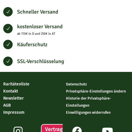
Schneller Versand
N
kostenloser Versand
N
ab 110€ in D und 250€ in AT
Käuferschutz
N
SSL-Verschlüsselung
N
Raritätenliste
Datenschutz
Kontakt
Privatsphäre-Einstellungen ändern
Newsletter
Historie der Privatsphäre-
AGB
Einstellungen
Impressum
Einwilligungen widerrufen
Vertrag