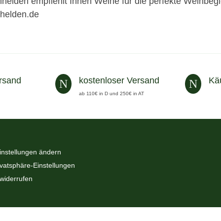
helden empfiehlt Ihnen Weine für die perfekte Weinbegl
helden.de
rsand
kostenloser Versand
Kä
N
N
ab 110€ in D und 250€ in AT
instellungen ändern
ivatsphäre-Einstellungen
 widerrufen