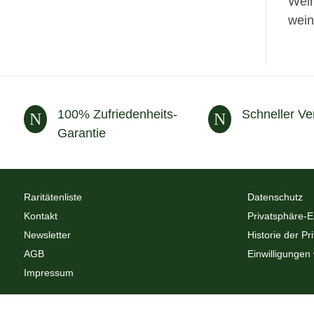
Wein
wein
100% Zufriedenheits-
Schneller Ve
N
N
Garantie
Raritätenliste
Datenschutz
Kontakt
Privatsphäre-E
Newsletter
Historie der Pr
AGB
Einwilligungen
Impressum