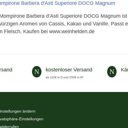
Mompirone Barbera d’Asti Superiore DOCG Magnum ist e
würzigen Aromen von Cassis, Kakao und Vanille. Passt e
m Fleisch. Kaufen bei www.weinhelden.de
rsand
kostenloser Versand
Kä
N
N
ab 110€ in D und 250€ in AT
instellungen ändern
ivatsphäre-Einstellungen
 widerrufen