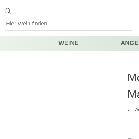
Products
search
WEINE
ANGE
Mo
M
von
We