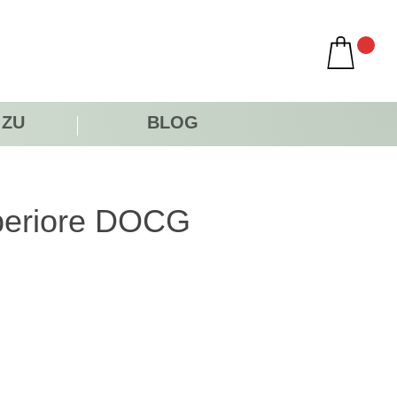
 ZU
BLOG
periore DOCG