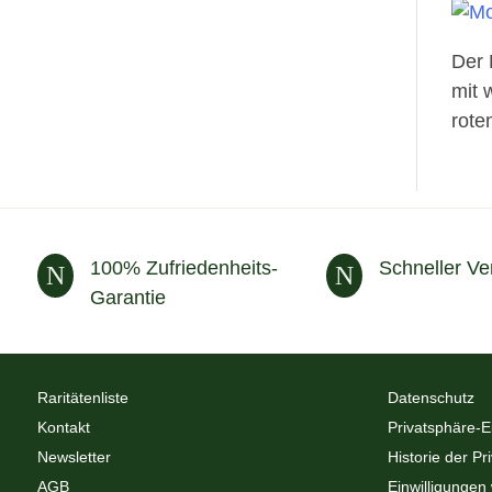
Der 
mit 
rote
100% Zufriedenheits-
Schneller Ve
N
N
Garantie
Raritätenliste
Datenschutz
Kontakt
Privatsphäre-E
Newsletter
Historie der Pr
AGB
Einwilligungen