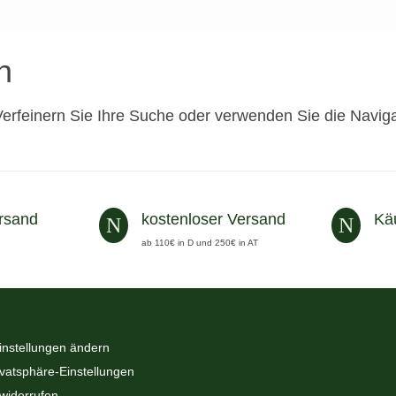
n
Verfeinern Sie Ihre Suche oder verwenden Sie die Naviga
rsand
kostenloser Versand
Kä
N
N
ab 110€ in D und 250€ in AT
instellungen ändern
ivatsphäre-Einstellungen
 widerrufen