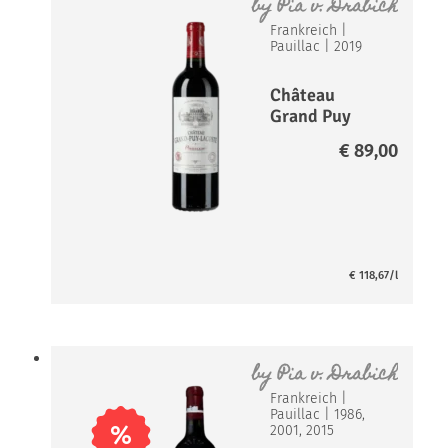
by
Pia v. Drabich
Frankreich
|
Pauillac
|
2019
Château
Grand Puy
Lacoste
€
89,00
€
118,67
/l
by
Pia v. Drabich
Frankreich
|
Pauillac
|
1986,
%
2001, 2015