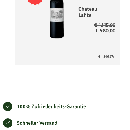
Chateau
Lafite
Rothschild
€
1.115,00
1er Cru –
Ursprüngliche
Aktuel
€
980,00
Pauillac
Preis
Preis
war:
ist:
€ 1.115,00
€ 980,
€
1.306,67
/l
100% Zufriedenheits-Garantie
N
Schneller Versand
N