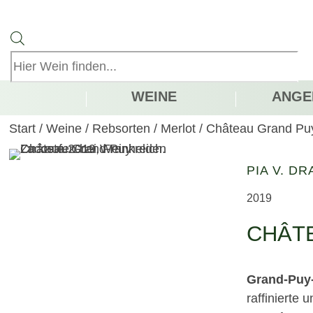
Products
search
WEINE
ANGE
Start
/
Weine
/
Rebsorten
/
Merlot
/
Château Grand Pu
PIA V. DR
2019
CHÂT
Grand-Puy
raffinierte