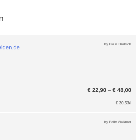
n
by
Pia v. Drabich
Pre
€
22,90
–
€
48,00
€ 2
bis
€
30,53
/l
€ 4
by
Felix Waßmer