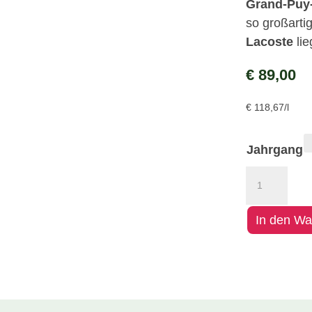
Grand-Puy
so großarti
Lacoste
lie
€
89,00
€
118,67
/l
Jahrgang
Château
Grand
Puy
In den Wa
Lacoste
Menge