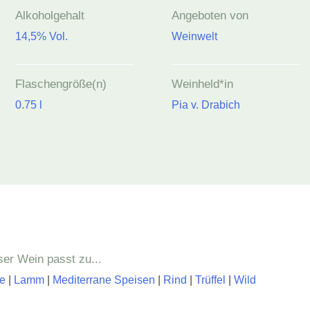
Alkoholgehalt
Angeboten von
14,5% Vol.
Weinwelt
Flaschengröße(n)
Weinheld*in
0.75 l
Pia v. Drabich
ser Wein passt zu...
e
|
Lamm
|
Mediterrane Speisen
|
Rind
|
Trüffel
|
Wild