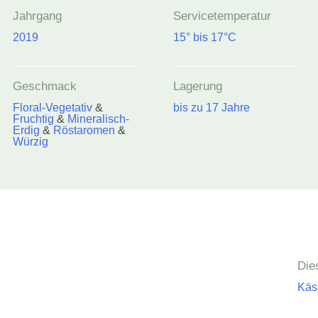
Jahrgang
Servicetemperatur
2019
15° bis 17°C
Geschmack
Lagerung
Floral-Vegetativ
&
bis zu 17 Jahre
Fruchtig
&
Mineralisch-
Erdig
&
Röstaromen
&
Würzig
Die
Käs