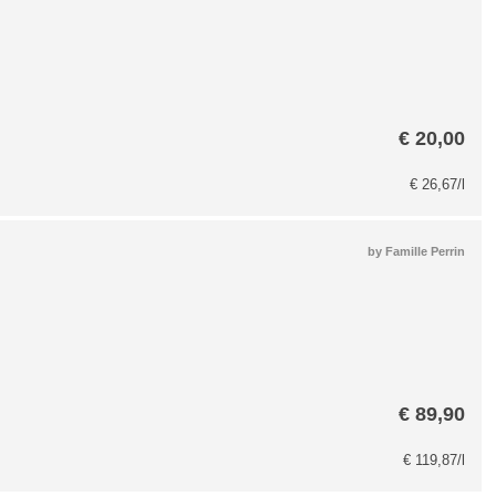
€
20,00
€
26,67
/l
by
Famille Perrin
€
89,90
€
119,87
/l