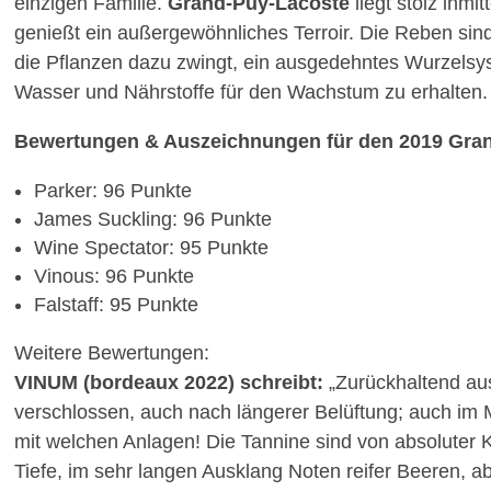
einzigen Familie.
Grand-Puy-Lacoste
liegt stolz inm
genießt ein außergewöhnliches Terroir. Die Reben sind
die Pflanzen dazu zwingt, ein ausgedehntes Wurzels
Wasser und Nährstoffe für den Wachstum zu erhalten.
Bewertungen & Auszeichnungen für den 2019 Gra
Parker: 96 Punkte
James Suckling: 96 Punkte
Wine Spectator: 95 Punkte
Vinous: 96 Punkte
Falstaff: 95 Punkte
Weitere Bewertungen:
VINUM (bordeaux 2022) schreibt:
„Zurückhaltend au
verschlossen, auch nach längerer Belüftung; auch im
mit welchen Anlagen! Die Tannine sind von absoluter Kl
Tiefe, im sehr langen Ausklang Noten reifer Beeren, a