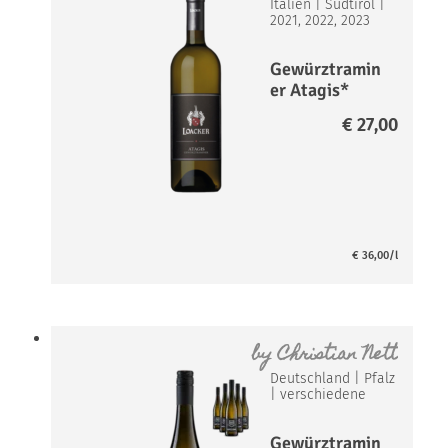
Italien
|
Südtirol
|
2021, 2022, 2023
Gewürztramin
er Atagis*
€
27,00
€
36,00
/l
by
Christian Nett
Deutschland
|
Pfalz
|
verschiedene
Gewürztramin