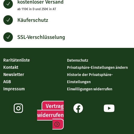
kostenloser Versand
N
ab 110€ in D und 250€ in AT
Käuferschutz
N
SSL-Verschlüsselung
N
Raritätenliste
Datenschutz
Kontakt
Privatsphäre-Einstellungen ändern
Newsletter
Historie der Privatsphäre-
AGB
Einstellungen
Impressum
Einwilligungen widerrufen
Vertrag
widerrufen