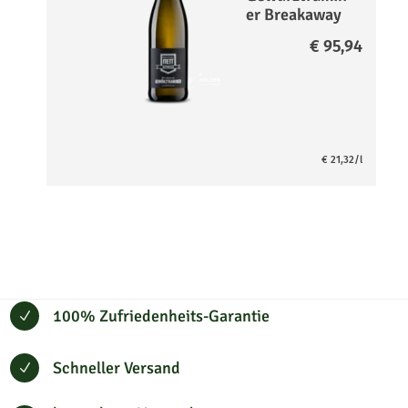
er Breakaway
-
€
95,94
entalkoholisie
rt- Paket
€
21,32
/l
100% Zufriedenheits-Garantie
N
Schneller Versand
N