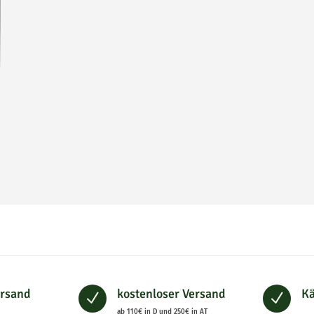
ersand
kostenloser Versand
Kä
N
N
ab 110€ in D und 250€ in AT