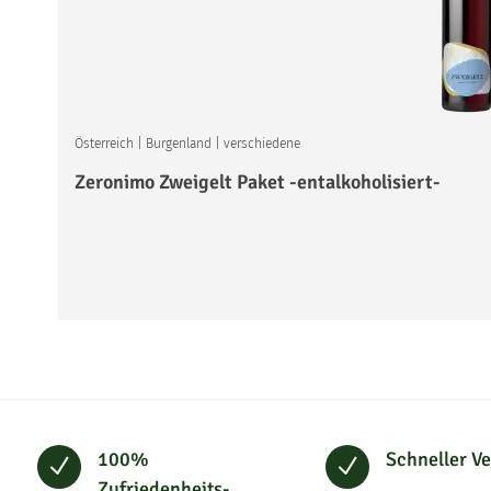
Österreich
|
Burgenland
|
verschiedene
Zeronimo Zweigelt Paket -entalkoholisiert-
100%
Schneller V
N
N
Zufriedenheits-