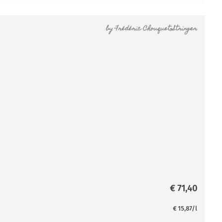
by
Frédéric Chouquet-Stringer
€
71,40
€
15,87
/l