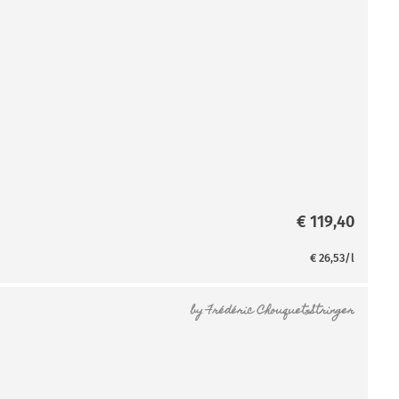
€
119,40
€
26,53
/l
by
Frédéric Chouquet-Stringer