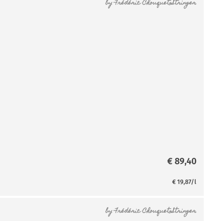
by
Frédéric Chouquet-Stringer
€
89,40
€
19,87
/l
by
Frédéric Chouquet-Stringer