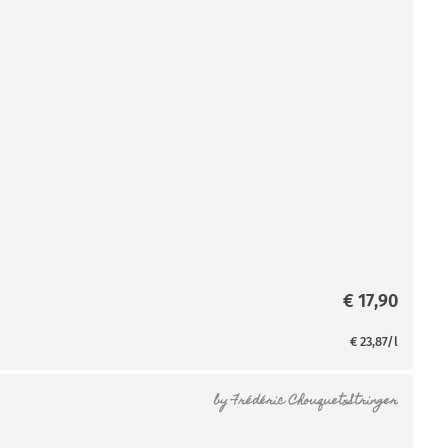
€
17,90
€
23,87
/l
by
Frédéric Chouquet-Stringer