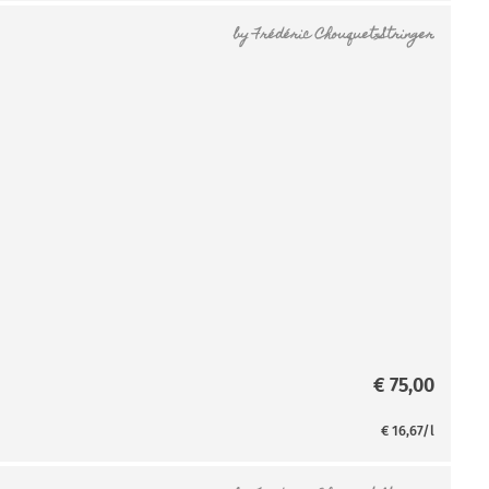
by
Frédéric Chouquet-Stringer
€
75,00
€
16,67
/l