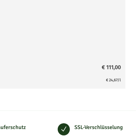
€
111,00
€
24,67
/l
uferschutz
SSL-Verschlüsselung
N