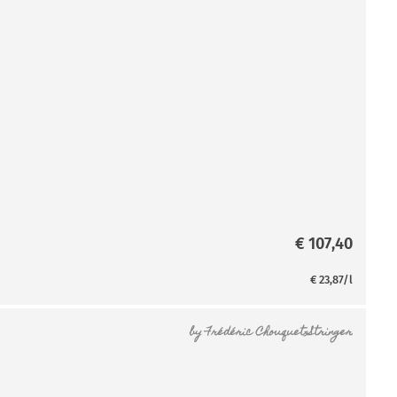
€
107,40
€
23,87
/l
by
Frédéric Chouquet-Stringer