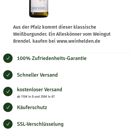
Aus der Pfalz kommt dieser klassische
Weißburgunder. Ein Alleskönner vom Weingut
Brendel. kaufen bei www.weinhelden.de
100% Zufriedenheits-Garantie
N
Schneller Versand
N
kostenloser Versand
N
ab 110€ in D und 250€ in AT
Käuferschutz
N
SSL-Verschlüsselung
N