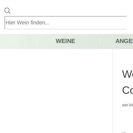
Products
search
WEINE
ANGE
We
Co
von
We