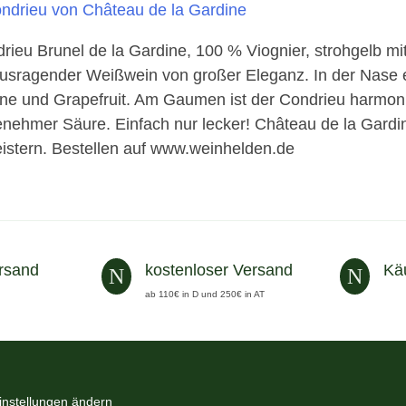
rieu Brunel de la Gardine, 100 % Viognier, strohgelb mi
usragender Weißwein von großer Eleganz. In der Nase e
one und Grapefruit. Am Gaumen ist der Condrieu harmoni
nehmer Säure. Einfach nur lecker! Château de la Gardin
istern. Bestellen auf www.weinhelden.de
rsand
kostenloser Versand
Kä
N
N
ab 110€ in D und 250€ in AT
instellungen ändern