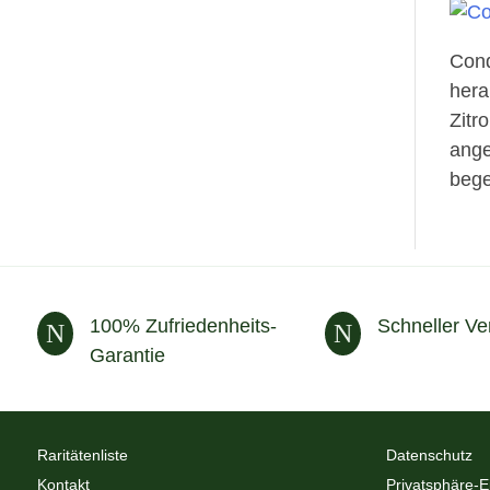
Cond
hera
Zitr
ange
bege
100% Zufriedenheits-
Schneller Ve
N
N
Garantie
Raritätenliste
Datenschutz
Kontakt
Privatsphäre-E