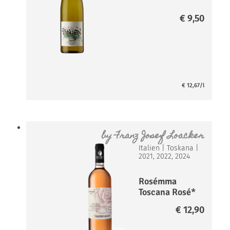
€
9,50
€
12,67
/l
by
Franz Josef Loacker
Italien
|
Toskana
|
2021, 2022, 2024
Rosémma
Toscana Rosé*
€
12,90