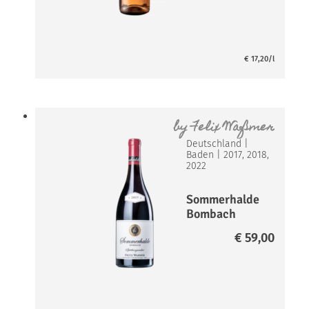
€
17,20
/l
by
Felix Waßmer
Deutschland
|
Baden
|
2017, 2018,
2022
Sommerhalde
Bombach
Spätburgunde
€
59,00
r