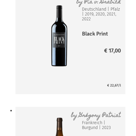
by
Pia v. Drabich
Deutschland
|
Pfalz
|
2019, 2020, 2021,
2022
Black Print
€
17,00
€
22,67
/l
by
Grégory Patriat
Frankreich
|
Burgund
|
2023