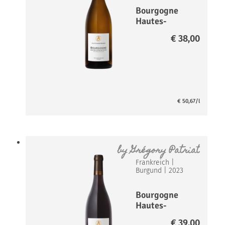
Bourgogne
Hautes-
Cotes-de-
€
38,00
Nuits Blanc*
€
50,67
/l
by
Grégory Patriat
Frankreich
|
Burgund
|
2023
Bourgogne
Hautes-
Cotes-de-
€
39,00