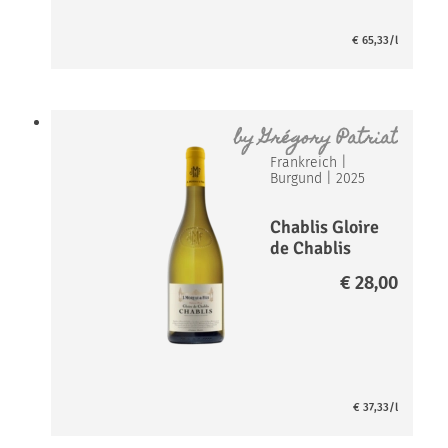
€
65,33
/l
by
Grégory Patriat
Frankreich
|
Burgund
|
2025
Chablis Gloire
de Chablis
AOP
€
28,00
€
37,33
/l