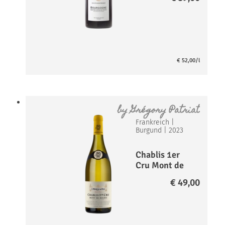
Nuits Rouge*
€
52,00
/l
by
Grégory Patriat
Frankreich
|
Burgund
|
2023
Chablis 1er
Cru Mont de
Milieu AOP
€
49,00