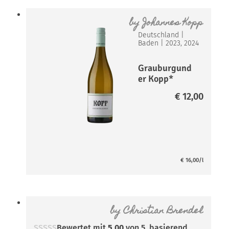
by
Johannes Kopp
Deutschland
|
Baden
|
2023, 2024
Grauburgund
er Kopp*
€
12,00
€
16,00
/l
by
Christian Brendel
Bewertet mit
5.00
von 5, basierend