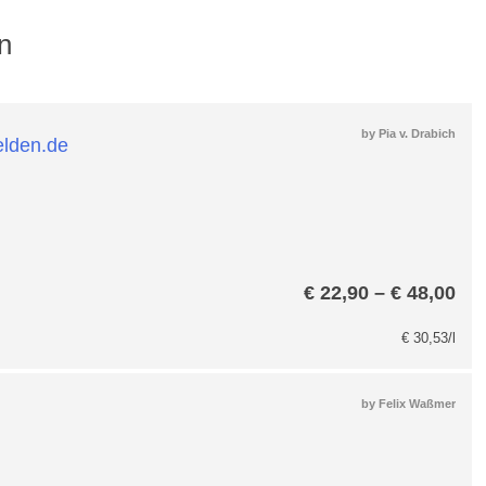
n
by
Pia v. Drabich
Pre
€
22,90
–
€
48,00
€ 2
bis
€
30,53
/l
€ 4
by
Felix Waßmer