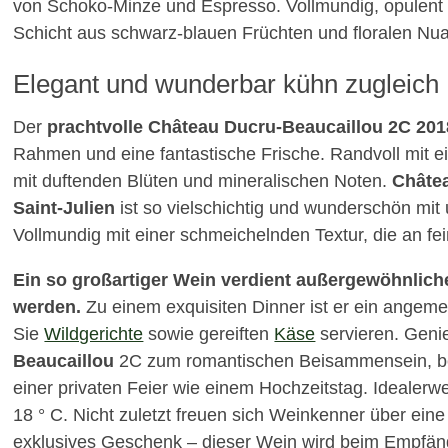
von Schoko-Minze und Espresso. Vollmundig, opulent 
Schicht aus schwarz-blauen Früchten und floralen Nu
Elegant und wunderbar kühn zugleich
Der
prachtvolle Château Ducru-Beaucaillou 2C 201
Rahmen und eine fantastische Frische. Randvoll mit ei
mit duftenden Blüten und mineralischen Noten.
Châtea
Saint-Julien
ist so vielschichtig und wunderschön mit 
Vollmundig mit einer schmeichelnden Textur, die an fei
Ein so großartiger Wein verdient außergewöhnlic
werden.
Zu einem exquisiten Dinner ist er ein angem
Sie
Wildgerichte
sowie gereiften
Käse
servieren. Geni
Beaucaillou
2C zum romantischen Beisammensein, bei 
einer privaten Feier wie einem Hochzeitstag. Idealerw
18 ° C.
Nicht zuletzt freuen sich Weinkenner über ein
exklusives Geschenk – dieser Wein wird beim Empfäng