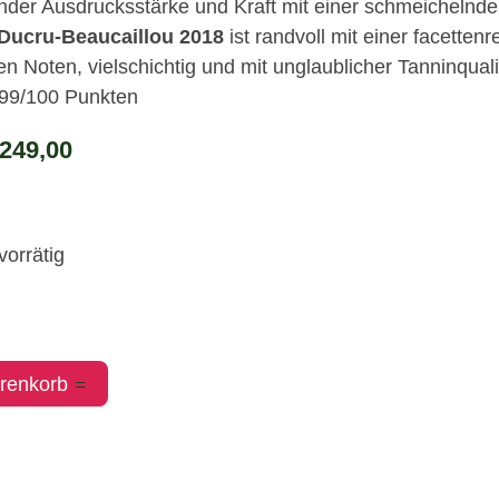
nder Ausdrucksstärke und Kraft mit einer schmeichelnden 
Ducru-Beaucaillou 2018
ist randvoll mit einer facette
n Noten, vielschichtig und mit unglaublicher Tanninquali
99/100 Punkten
rsprünglicher
Aktueller
249,00
reis
Preis
ar:
ist:
 259,00
€ 249,00.
vorrätig
renkorb