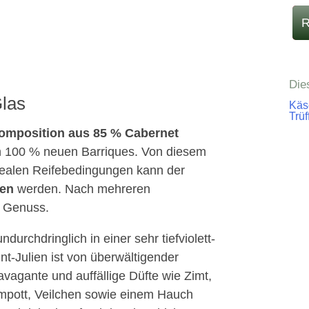
R
Die
Glas
Käs
Trüf
Komposition aus 85 % Cabernet
 in 100 % neuen Barriques. Von diesem
idealen Reifebedingungen kann der
ken
werden. Nach mehreren
n Genuss.
ndurchdringlich in einer sehr tiefviolett-
t-Julien ist von überwältigender
vagante und auffällige Düfte wie Zimt,
mpott, Veilchen sowie einem Hauch