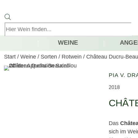
Products
search
WEINE
ANGE
Start
/
Weine
/
Sorten
/
Rotwein
/
Château Ducru-Beau
PIA V. DR
2018
CHÂT
Das
Châtea
sich im We