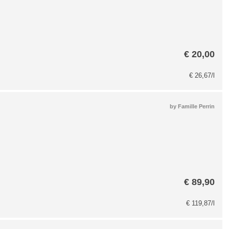
€
20,00
€
26,67
/l
by
Famille Perrin
€
89,90
€
119,87
/l