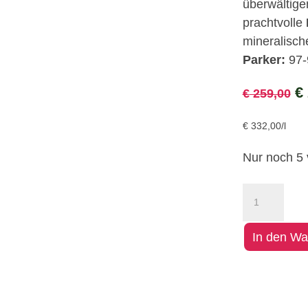
überwältige
prachtvolle
mineralische
Parker:
97-
U
€
€
259,00
P
€
332,00
/l
w
€
Nur noch 5 
Château
Ducru-
Beaucaillou
In den Wa
2C
Menge