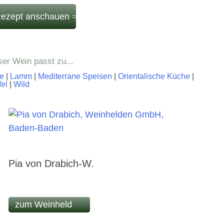
ezept anschauen
ser Wein passt zu...
e
|
Lamm
|
Mediterrane Speisen
|
Orientalische Küche
|
fel
|
Wild
Pia von Drabich-W.
zum Weinheld