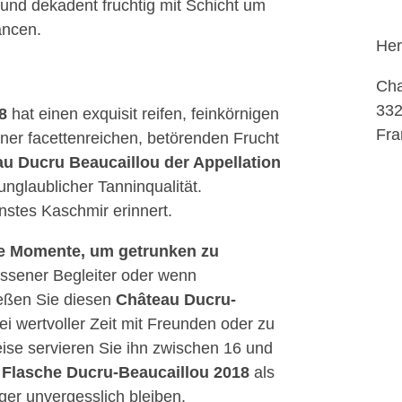
und dekadent fruchtig mit Schicht um
ancen.
Her
Cha
332
8
hat einen exquisit reifen, feinkörnigen
Fra
ner facettenreichen, betörenden Frucht
u Ducru Beaucaillou der Appellation
unglaublicher Tanninqualität.
nstes Kaschmir erinnert.
he Momente, um getrunken zu
essener Begleiter oder wenn
eßen Sie diesen
Château Ducru-
wertvoller Zeit mit Freunden oder zu
eise servieren Sie ihn zwischen 16 und
e
Flasche Ducru-Beaucaillou 2018
als
er unvergesslich bleiben.