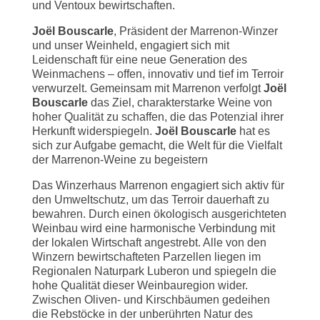
und
Ventoux
bewirtschaften.
Joël
Bouscarle
,
Präsident
der
Marrenon-
Winzer
und
unser
Weinheld,
engagiert
sich
mit
Leidenschaft
für
eine
neue
Generation
des
Weinmachens –
offen,
innovativ
und
tief
im
Terroir
verwurzelt.
Gemeinsam
mit
Marrenon
verfolgt
Joël
Bouscarle
das
Ziel,
charakterstarke
Weine
von
hoher
Qualität
zu
schaffen,
die
das
Potenzial
ihrer
Herkunft
widerspiegeln.
Joël Bouscarle
hat es
sich zur Aufgabe gemacht, die Welt für die Vielfalt
der Marrenon-Weine zu begeistern
Das Winzerhaus Marrenon engagiert sich aktiv für
den Umweltschutz, um das Terroir dauerhaft zu
bewahren. Durch einen ökologisch ausgerichteten
Weinbau wird eine harmonische Verbindung mit
der lokalen Wirtschaft angestrebt. Alle von den
Winzern bewirtschafteten Parzellen liegen im
Regionalen Naturpark Luberon und spiegeln die
hohe Qualität dieser Weinbauregion wider.
Zwischen Oliven- und Kirschbäumen gedeihen
die Rebstöcke in der unberührten Natur des