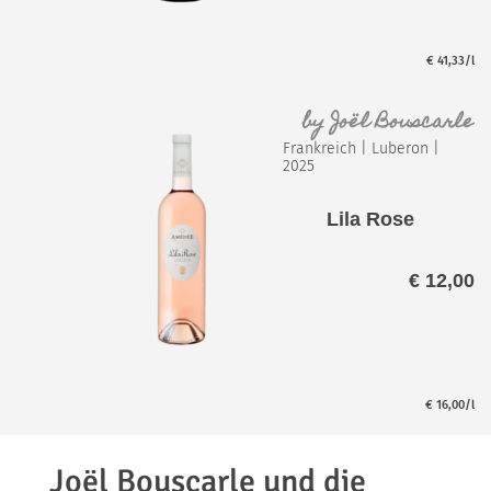
€
41,33
/l
by
Joël Bouscarle
Frankreich
|
Luberon
|
2025
Lila Rose
€
12,00
€
16,00
/l
Joël
Bouscarle
und
die