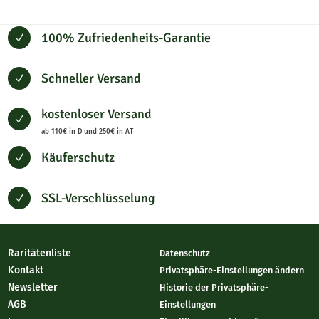
100% Zufriedenheits-Garantie
N
Schneller Versand
N
kostenloser Versand
N
ab 110€ in D und 250€ in AT
Käuferschutz
N
SSL-Verschlüsselung
N
Raritätenliste
Datenschutz
Kontakt
Privatsphäre-Einstellungen ändern
Newsletter
Historie der Privatsphäre-
AGB
Einstellungen