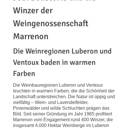
Winzer
der
Weingenossenschaft
Marrenon
Die
Weinregionen
Luberon
und
Ventoux
baden
in
warmen
Farben
Die
Weinbauregionen
Luberon
und
Ventoux
leuchten
in
warmen
Farben,
die
die
Schönheit
der
Landschaft
unterstreichen.
Die
Natur
ist
üppig
und
vielfältig –
Wein-
und
Lavendelfelder,
Pinienwälder
und
wilde
Schluchten
prägen
das
Bild.
Seit
seiner
Gründung
im
Jahr 1965
profitiert
Marrenon
vom
Engagement
rund 400
Winzer,
die
insgesamt 4.000
Hektar
Weinberge
im
Luberon