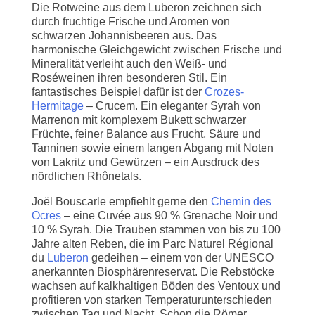
Die Rotweine aus dem Luberon zeichnen sich
durch fruchtige Frische und Aromen von
schwarzen Johannisbeeren aus. Das
harmonische Gleichgewicht zwischen Frische und
Mineralität verleiht auch den Weiß- und
Roséweinen ihren besonderen Stil. Ein
fantastisches Beispiel dafür ist der
Crozes-
Hermitage
– Crucem.
Ein
eleganter
Syrah
von
Marrenon
mit
komplexem
Bukett
schwarzer
Früchte,
feiner
Balance
aus
Frucht,
Säure
und
Tanninen
sowie
einem
langen
Abgang
mit
Noten
von
Lakritz
und
Gewürzen –
ein
Ausdruck
des
nördlichen
Rhônetals.
Joël Bouscarle empfiehlt gerne den
Chemin des
Ocres
– eine Cuvée aus 90 % Grenache Noir und
10 % Syrah. Die Trauben stammen von bis zu 100
Jahre alten Reben, die im Parc Naturel Régional
du
Luberon
gedeihen – einem von der UNESCO
anerkannten Biosphärenreservat. Die Rebstöcke
wachsen auf kalkhaltigen Böden des Ventoux und
profitieren von starken Temperaturunterschieden
zwischen Tag und Nacht. Schon die Römer