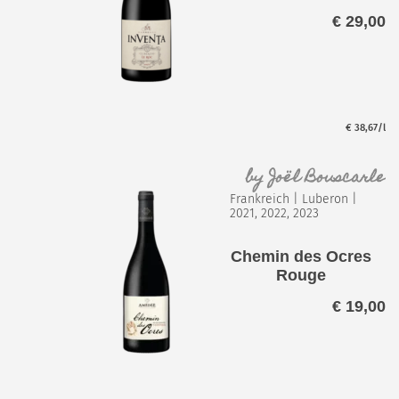
€
29,00
€
38,67
/l
by
Joël Bouscarle
Frankreich
|
Luberon
|
2021, 2022, 2023
Chemin des Ocres
Rouge
€
19,00