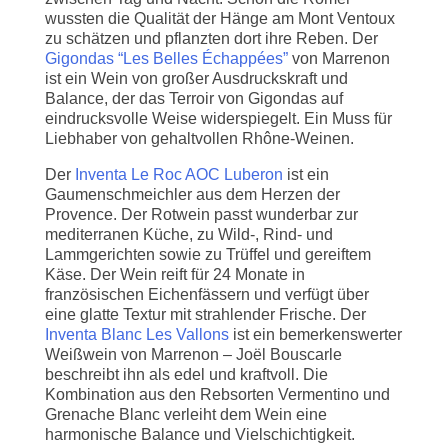
wussten die Qualität der Hänge am Mont Ventoux
zu schätzen und pflanzten dort ihre Reben. Der
Gigondas “Les Belles Échappées”
von Marrenon
ist ein Wein von großer Ausdruckskraft und
Balance, der das Terroir von Gigondas auf
eindrucksvolle Weise widerspiegelt. Ein Muss für
Liebhaber von gehaltvollen Rhône-Weinen.
Der
Inventa Le Roc AOC Luberon
ist ein
Gaumenschmeichler aus dem Herzen der
Provence. Der Rotwein passt wunderbar zur
mediterranen Küche, zu Wild-, Rind- und
Lammgerichten sowie zu Trüffel und gereiftem
Käse. Der Wein reift für 24 Monate in
französischen Eichenfässern und verfügt über
eine glatte Textur mit strahlender Frische. Der
Inventa Blanc Les Vallons
ist ein bemerkenswerter
Weißwein von Marrenon – Joël Bouscarle
beschreibt ihn als edel und kraftvoll. Die
Kombination aus den Rebsorten Vermentino und
Grenache Blanc verleiht dem Wein eine
harmonische Balance und Vielschichtigkeit.