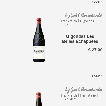
€
25,33
/l
by
Joël Bouscarle
Frankreich
|
Gigondas
|
2022
Gigondas Les
Belles Èchappées
€
27,00
€
36,00
/l
by
Joël Bouscarle
Frankreich
|
Hermitage
|
2022, 2024