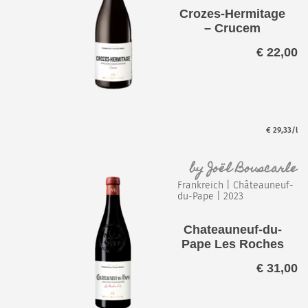
Crozes-Hermitage
– Crucem
€
22,00
€
29,33
/l
by
Joël Bouscarle
Frankreich
|
Châteauneuf-
du-Pape
|
2023
Chateauneuf-du-
Pape Les Roches
d´Or
€
31,00