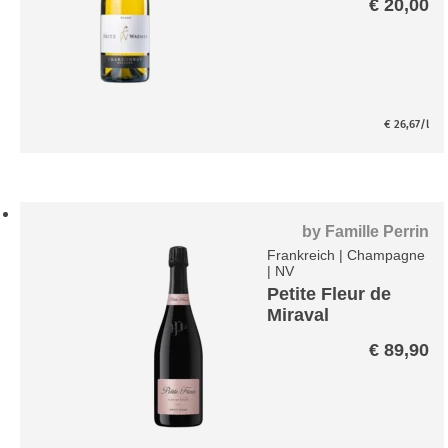
€
20,00
€
26,67
/l
by
Famille Perrin
Frankreich
|
Champagne
|
NV
Petite Fleur de
Miraval
Champagner
€
89,90
Rosé Brut