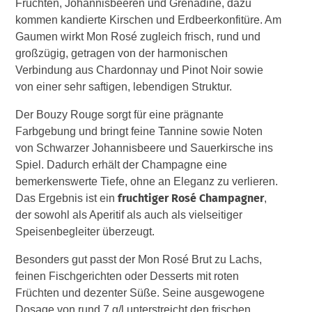
Früchten, Johannisbeeren und Grenadine, dazu
kommen kandierte Kirschen und Erdbeerkonfitüre. Am
Gaumen wirkt Mon Rosé zugleich frisch, rund und
großzügig, getragen von der harmonischen
Verbindung aus Chardonnay und Pinot Noir sowie
von einer sehr saftigen, lebendigen Struktur.
Der Bouzy Rouge sorgt für eine prägnante
Farbgebung und bringt feine Tannine sowie Noten
von Schwarzer Johannisbeere und Sauerkirsche ins
Spiel. Dadurch erhält der Champagne eine
bemerkenswerte Tiefe, ohne an Eleganz zu verlieren.
fruchtiger Rosé Champagner
Das Ergebnis ist ein
,
der sowohl als Aperitif als auch als vielseitiger
Speisenbegleiter überzeugt.
Besonders gut passt der Mon Rosé Brut zu Lachs,
feinen Fischgerichten oder Desserts mit roten
Früchten und dezenter Süße. Seine ausgewogene
Dosage von rund 7 g/l unterstreicht den frischen,