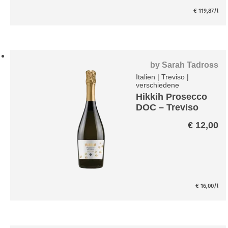
€
119,87
/l
by
Sarah Tadross
Italien
|
Treviso
|
verschiedene
Hikkih Prosecco
DOC – Treviso
Extra Dry
€
12,00
€
16,00
/l