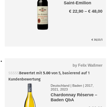
Saint-Emilion
Grand Cru A.C.
Pr
€
22,90
–
€
48,00
€ 
bi
€ 
€
30,53
/l
by
Felix Waßmer
Bewertet mit
5.00
von 5, basierend auf
1
Kundenbewertung
Deutschland
|
Baden
|
2017,
2021, 2023
Chardonnay Réserve –
Baden QbA