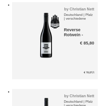
by
Christian Nett
Deutschland
|
Pfalz
|
verschiedene
Reverse
Rotwein -
entalkoholisi
€
85,80
ert- Paket
€
19,07
/l
by
Christian Nett
Deutschland
|
Pfalz
|
verschiedene