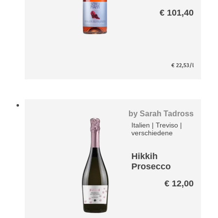
Schose à la
€
101,40
Pink Paket
€
22,53
/l
by
Sarah Tadross
Italien
|
Treviso
|
verschiedene
Hikkih
Prosecco
DOC Rose –
€
12,00
Treviso Brut