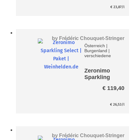
ert-
€
23,87
/l
by
Frédéric Chouquet-Stringer
Österreich
|
Burgenland
|
verschiedene
Zeronimo
Sparkling
Select Paket
€
119,40
-
entalkoholisi
ert-
€
26,53
/l
by
Frédéric Chouquet-Stringer