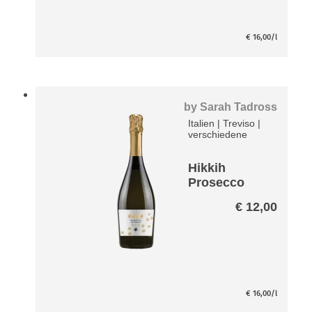
€
16,00
/l
by
Sarah Tadross
Italien
|
Treviso
|
verschiedene
Hikkih
Prosecco
DOC –
€
12,00
Treviso
Extra Dry
€
16,00
/l