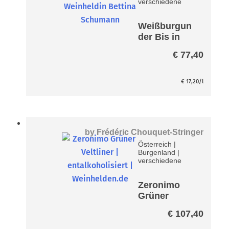
verschiedene
Weißburgun
der Bis in
die Puppen
€
77,40
Paket
€
17,20
/l
by
Frédéric Chouquet-Stringer
Österreich
|
Burgenland
|
verschiedene
Zeronimo
Grüner
Veltliner
€
107,40
Paket -
entalkoholisi