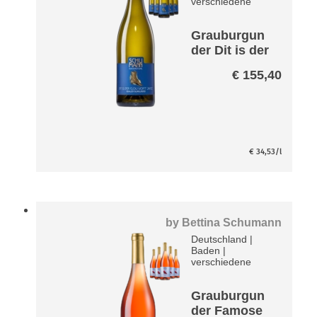
verschiedene
Grauburgun
der Dit is der
Clou von’t
€
155,40
Janze Paket
€
34,53
/l
by
Bettina Schumann
Deutschland
|
Baden
|
verschiedene
Grauburgun
der Famose