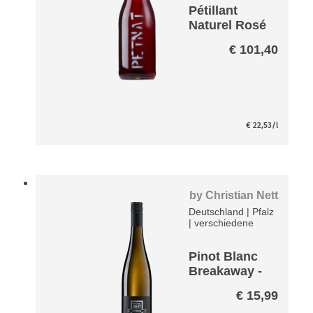
Pétillant
Naturel Rosé
Paket
€
101,40
€
22,53
/l
by
Christian Nett
Deutschland
|
Pfalz
|
verschiedene
Pinot Blanc
Breakaway -
entalkoholisi
€
15,99
ert-