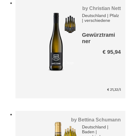
by
Christian Nett
Deutschland
|
Pfalz
|
verschiedene
Gewürztrami
ner
Breakaway -
€
95,94
entalkoholisi
ert- Paket
€
21,32
/l
by
Bettina Schumann
Deutschland
|
Baden
|