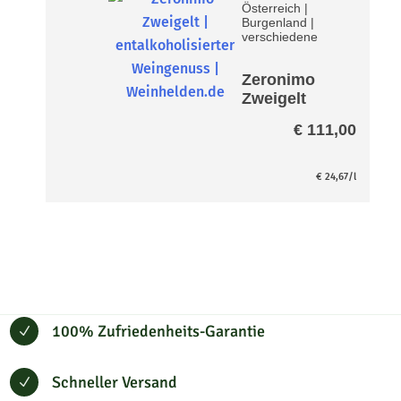
Österreich
|
Burgenland
|
verschiedene
Zeronimo
Zweigelt
Paket -
€
111,00
entalkoholisi
ert-
€
24,67
/l
100% Zufriedenheits-Garantie
N
Schneller Versand
N