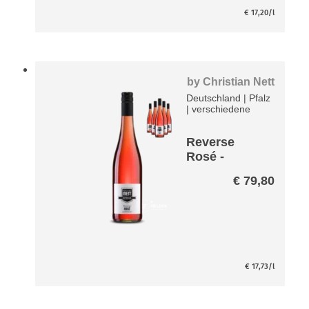
€
17,20
/l
by
Christian Nett
Deutschland
|
Pfalz
|
verschiedene
Reverse
Rosé -
entalkoholisi
€
79,80
ert- Paket
€
17,73
/l