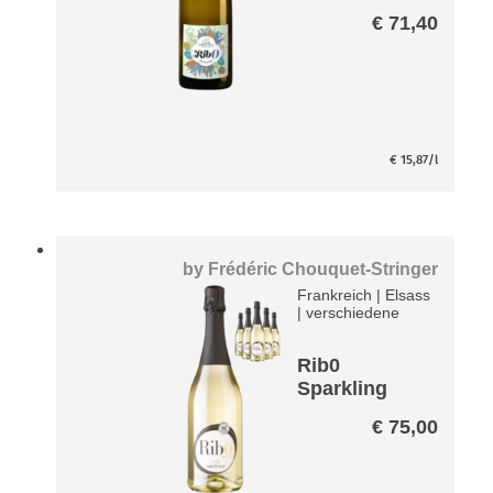
ert
€
71,40
€
15,87
/l
by
Frédéric Chouquet-Stringer
Frankreich
|
Elsass
|
verschiedene
Rib0
Sparkling
Paket –
€
75,00
entalkoholisi
ert