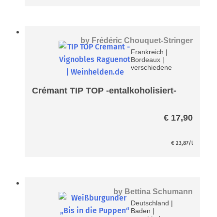
by
Frédéric Chouquet-Stringer
Frankreich
|
Bordeaux
|
verschiedene
Crémant TIP TOP -entalkoholisiert-
€
17,90
€
23,87
/l
by
Bettina Schumann
Deutschland
|
Baden
|