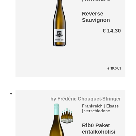
Reverse
Sauvignon
Blanc -
€
14,30
entalkoholisi
ert-
€
19,07
/l
by
Frédéric Chouquet-Stringer
Frankreich
|
Elsass
|
verschiedene
Rib0 Paket
entalkoholisi