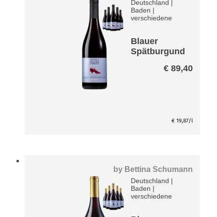
Deutschland
|
Baden
|
verschiedene
Blauer
Spätburgund
er
€
89,40
Achtkantig
Paket
€
19,87
/l
by
Bettina Schumann
Deutschland
|
Baden
|
verschiedene