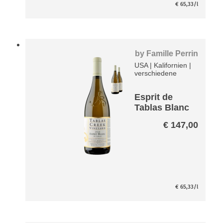
€
65,33
/l
by
Famille Perrin
USA
|
Kalifornien
|
verschiedene
Esprit de
Tablas Blanc
Paket
€
147,00
€
65,33
/l