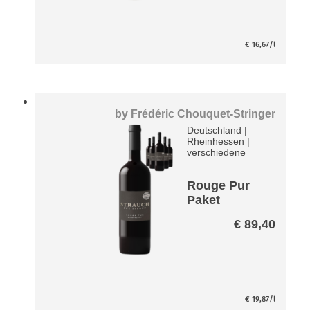
€
16,67
/l
by
Frédéric Chouquet-Stringer
Deutschland
|
Rheinhessen
|
verschiedene
Rouge Pur
Paket
entalkoholisi
€
89,40
ert*
€
19,87
/l