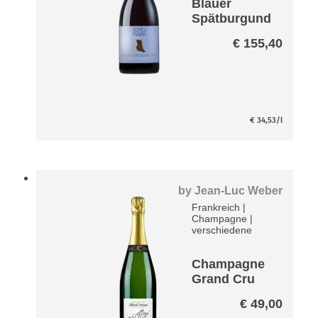
Blauer
Spätburgund
er Haute
€
155,40
Volaute
Paket
€
34,53
/l
by
Jean-Luc Weber
Frankreich
|
Champagne
|
verschiedene
Champagne
Grand Cru
Blanc Mes
€
49,00
Racines Brut