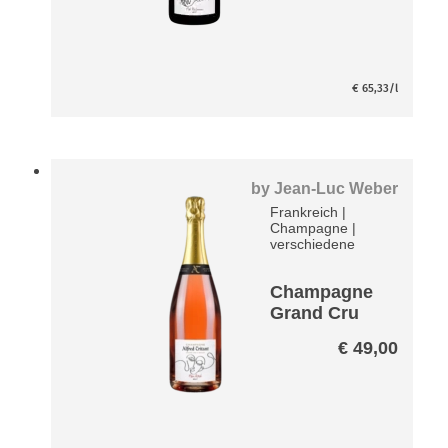
€
65,33
/l
by
Jean-Luc Weber
Frankreich
|
Champagne
|
verschiedene
Champagne
Grand Cru
Mon Rosé
€
49,00
brut