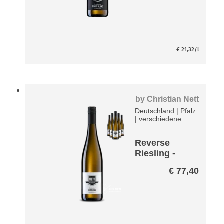
€
21,32
/l
by
Christian Nett
Deutschland
|
Pfalz
|
verschiedene
Reverse
Riesling -
entalkoholisi
€
77,40
ert- Paket