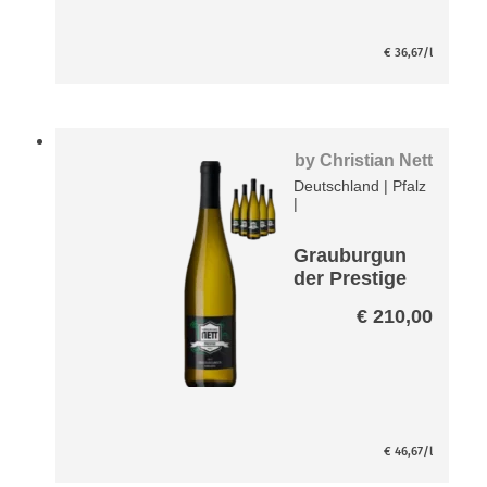
€
36,67
/l
by
Christian Nett
Deutschland
|
Pfalz
|
Grauburgun
der Prestige
Paket
€
210,00
€
46,67
/l