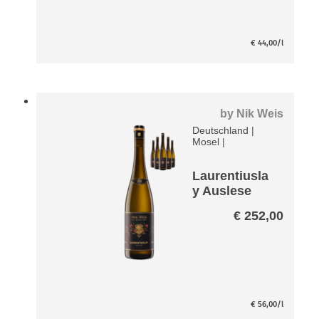
€
44,00
/l
by
Nik Weis
Deutschland
|
Mosel
|
Laurentiusla
y Auslese
Riesling VDP
€
252,00
Große Lage
Paket
€
56,00
/l