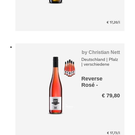
€
17,20
/l
by
Christian Nett
Deutschland
|
Pfalz
|
verschiedene
Reverse
Rosé -
entalkoholisi
€
79,80
ert- Paket
€
17,73
/l