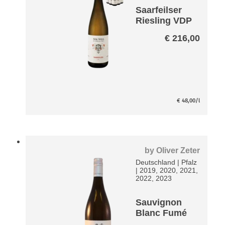
Saarfeilser
Riesling VDP
GG Paket
€
216,00
€
48,00
/l
by
Oliver Zeter
Deutschland
|
Pfalz
|
2019, 2020, 2021,
2022, 2023
Sauvignon
Blanc Fumé
Zeter