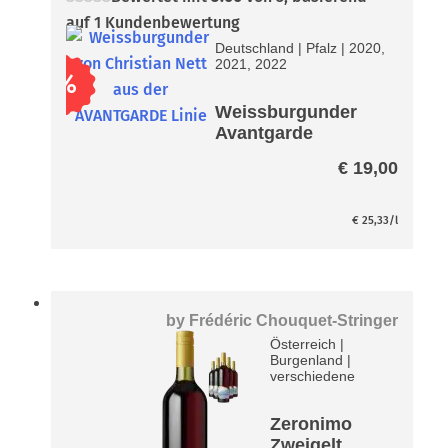
auf
1
Kundenbewertung
Deutschland
|
Pfalz
|
2020,
2021, 2022
%
Weissburgunder
Avantgarde
€
19,00
€
25,33
/l
by
Frédéric Chouquet-Stringer
Österreich
|
Burgenland
|
verschiedene
Zeronimo
Zweigelt