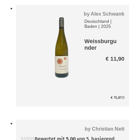
by
Alex Schwank
Deutschland
|
Baden
|
2025
Weissburgu
nder
Schwank
€
11,90
€
15,87
/l
by
Christian Nett
Bewertet mit
5.00
von 5, basierend