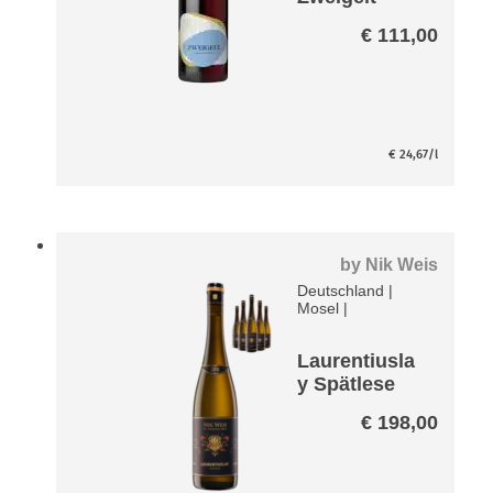
Paket -
€
111,00
entalkoholisi
ert-
€
24,67
/l
by
Nik Weis
Deutschland
|
Mosel
|
Laurentiusla
y Spätlese
Riesling VDP
€
198,00
Große Lage
Paket