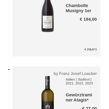
Chambolle
Musigny 1er
Cru Les
€
194,00
Charmes
A.P.
€
258,67
/l
by
Franz Josef Loacker
Italien
|
Südtirol
|
2021, 2022, 2023
Gewürztrami
ner Atagis*
€
27,00