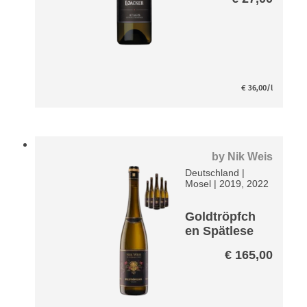
€
36,00
/l
by
Nik Weis
Deutschland
|
Mosel
|
2019, 2022
Goldtröpfch
en Spätlese
Riesling VDP
€
165,00
Paket