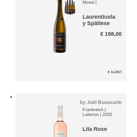
Mosel
|
Laurentiusla
y Spätlese
Riesling VDP
€
198,00
Große Lage
Paket
€
44,00
/l
by
Joël Bouscarle
Frankreich
|
Luberon
|
2025
Lila Rose