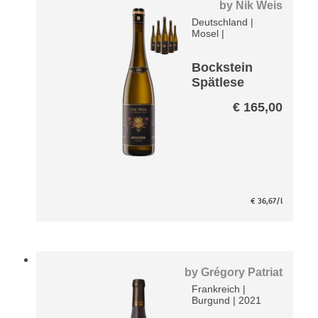
by
Nik Weis
Deutschland
|
Mosel
|
Bockstein
Spätlese
Riesling VDP
€
165,00
Paket
€
36,67
/l
by
Grégory Patriat
Frankreich
|
Burgund
|
2021