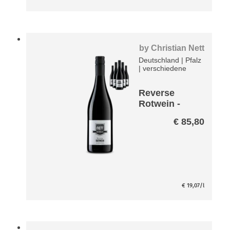
by
Christian Nett
Deutschland
|
Pfalz
|
verschiedene
Reverse
Rotwein -
entalkoholisi
€
85,80
ert- Paket
€
19,07
/l