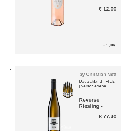
€
12,00
€
16,00
/l
by
Christian Nett
Deutschland
|
Pfalz
|
verschiedene
Reverse
Riesling -
entalkoholisi
€
77,40
ert- Paket