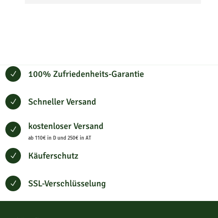
100% Zufriedenheits-Garantie
N
Schneller Versand
N
kostenloser Versand
N
ab 110€ in D und 250€ in AT
Käuferschutz
N
SSL-Verschlüsselung
N