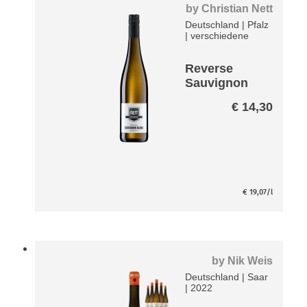
by
Christian Nett
Deutschland
|
Pfalz
|
verschiedene
Reverse
Sauvignon
Blanc -
€
14,30
entalkoholisi
ert-
€
19,07
/l
by
Nik Weis
Deutschland
|
Saar
|
2022