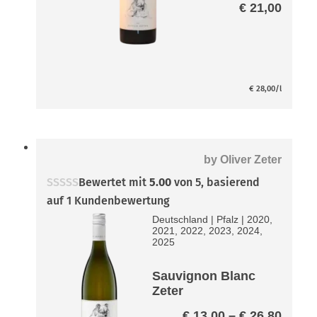
€
21,00
€
28,00
/l
by
Oliver Zeter
Bewertet mit
5.00
von 5, basierend
auf
1
Kundenbewertung
Deutschland
|
Pfalz
|
2020,
2021, 2022, 2023, 2024,
2025
Sauvignon Blanc
Zeter
Preis
€
13,00
–
€
26,80