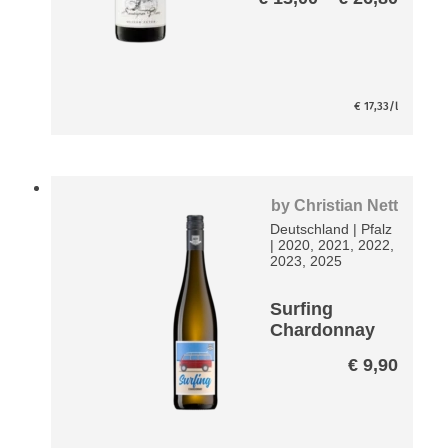
€ 13,
bis
€ 26,
€
17,33
/l
by
Christian Nett
Deutschland
|
Pfalz
|
2020, 2021, 2022,
2023, 2025
Surfing
Chardonnay
€
9,90