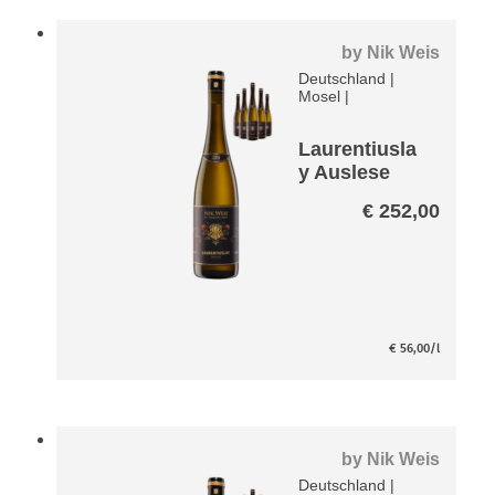
by
Nik Weis
Deutschland
|
Mosel
|
Laurentiusla
y Auslese
Riesling VDP
€
252,00
Große Lage
Paket
€
56,00
/l
by
Nik Weis
Deutschland
|