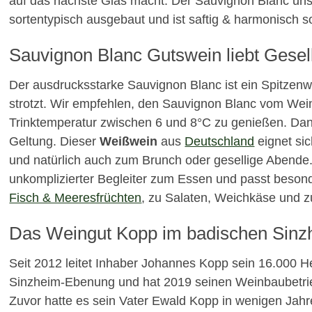
auf das nächste Glas macht. Der Sauvignon Blanc un
sortentypisch ausgebaut und ist saftig & harmonisch s
Sauvignon Blanc Gutswein liebt Gesel
Der ausdrucksstarke Sauvignon Blanc ist ein Spitzenw
strotzt. Wir empfehlen, den Sauvignon Blanc vom Wein
Trinktemperatur zwischen 6 und 8°C zu genießen. Da
Geltung. Dieser
Weißwein
aus
Deutschland
eignet si
und natürlich auch zum Brunch oder gesellige Abende.
unkomplizierter Begleiter zum Essen und passt beson
Fisch & Meeresfrüchten
, zu Salaten, Weichkäse und
Das Weingut Kopp im badischen Sinz
Seit 2012 leitet Inhaber Johannes Kopp sein 16.000 
Sinzheim-Ebenung und hat 2019 seinen Weinbaubetrieb
Zuvor hatte es sein Vater Ewald Kopp in wenigen Jahr