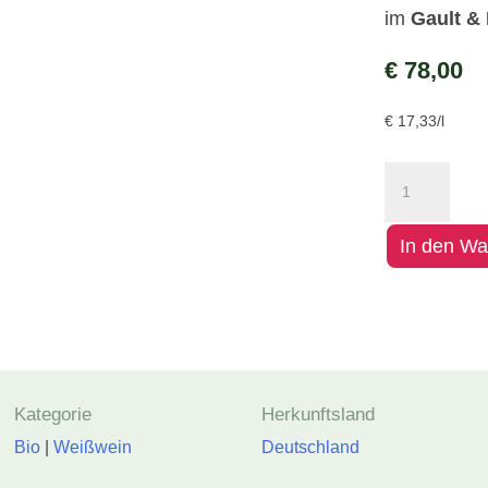
im
Gault & 
€
78,00
€
17,33
/l
Sauvignon
Blanc
Kopp*
In den Wa
Paket
Menge
Kategorie
Herkunftsland
Bio
|
Weißwein
Deutschland