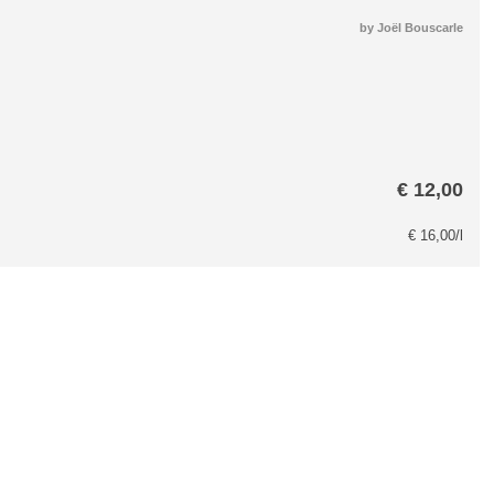
by
Joël Bouscarle
€
12,00
€
16,00
/l