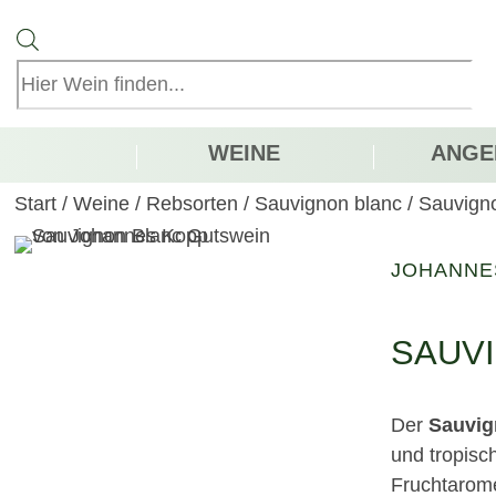
Products
search
WEINE
ANGE
Start
/
Weine
/
Rebsorten
/
Sauvignon blanc
/
Sauvign
JOHANNE
SAUV
Der
Sauvig
und tropisc
Fruchtarome