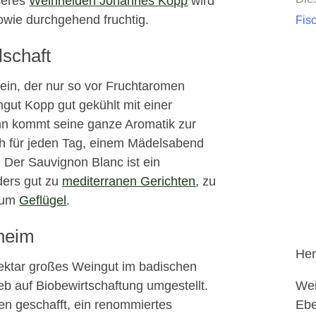
seres
Weinhelden Johannes Kopp
wird
owie durchgehend fruchtig.
Fis
lschaft
ein, der nur so vor Fruchtaromen
gut Kopp gut gekühlt mit einer
nn kommt seine ganze Aromatik zur
ch für jeden Tag, einem Mädelsabend
 Der Sauvignon Blanc ist ein
ders gut zu
mediterranen Gerichten
, zu
 zum
Geflügel
.
heim
Her
Hektar großes Weingut im badischen
Wei
 auf Biobewirtschaftung umgestellt.
Ebe
en geschafft, ein renommiertes