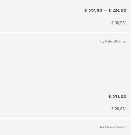
Pre
€
22,90
–
€
48,00
€ 2
bis
€
30,53
/l
€ 4
by
Felix Waßmer
€
20,00
€
26,67
/l
by
Famille Perrin