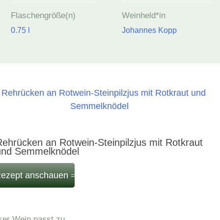
Flaschengröße(n)
Weinheld*in
0.75 l
Johannes Kopp
ehrücken an Rotwein-Steinpilzjus mit Rotkraut
und Semmelknödel
ezept anschauen
ser Wein passt zu...