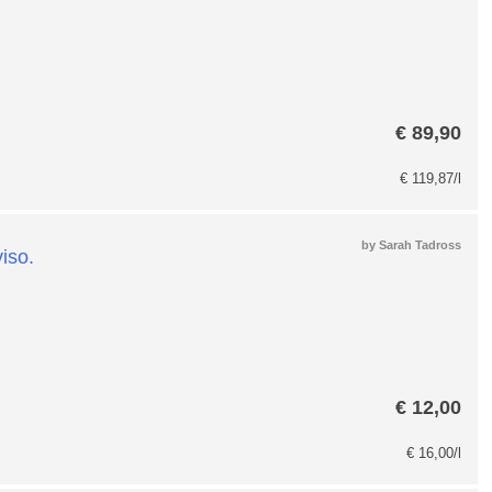
€
89,90
€
119,87
/l
by
Sarah Tadross
€
12,00
€
16,00
/l