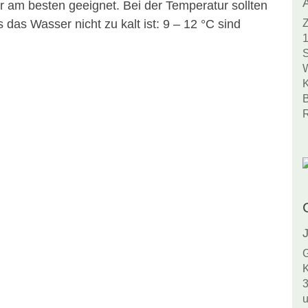
 am besten geeignet. Bei der Temperatur sollten
das Wasser nicht zu kalt ist: 9 – 12 °C sind
Z
1
S
W
K
B
R
J
G
K
3
u