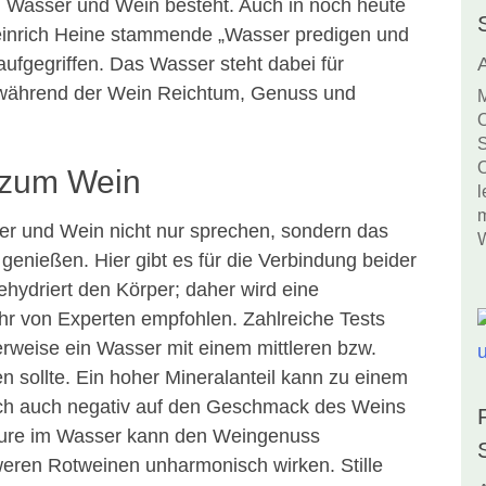
n Wasser und Wein besteht. Auch in noch heute
Heinrich Heine stammende „Wasser predigen und
aufgegriffen. Das Wasser steht dabei für
, während der Wein Reichtum, Genuss und
M
O
S
O
 zum Wein
l
m
er und Wein nicht nur sprechen, sondern das
W
nießen. Hier gibt es für die Verbindung beider
hydriert den Körper; daher wird eine
r von Experten empfohlen. Zahlreiche Tests
weise ein Wasser mit einem mittleren bzw.
n sollte. Ein hoher Mineralanteil kann zu einem
ich auch negativ auf den Geschmack des Weins
äure im Wasser kann den Weingenuss
eren Rotweinen unharmonisch wirken. Stille