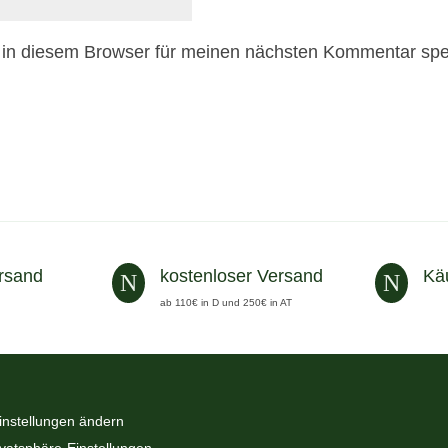
in diesem Browser für meinen nächsten Kommentar spe
rsand
kostenloser Versand
Kä
N
N
ab 110€ in D und 250€ in AT
instellungen ändern