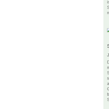
i
S
n
J
D
m
S
s
a
G
b
S