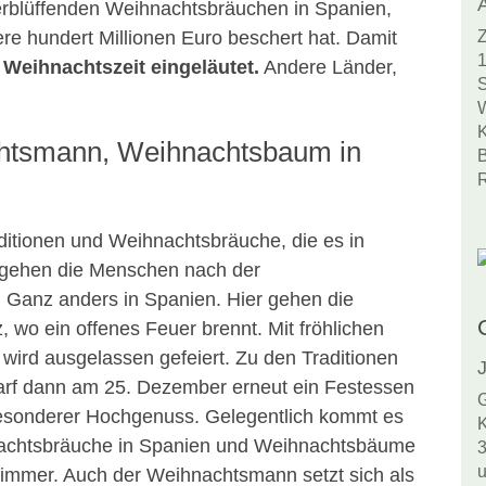
verblüffenden Weihnachtsbräuchen in Spanien,
e hundert Millionen Euro beschert hat. Damit
Z
1
Weihnachtszeit eingeläutet.
Andere Länder,
S
W
K
chtsmann, Weihnachtsbaum in
B
R
ditionen und Weihnachtsbräuche, die es in
d gehen die Menschen nach der
 Ganz anders in Spanien. Hier gehen die
 wo ein offenes Feuer brennt. Mit fröhlichen
wird ausgelassen gefeiert. Zu den Traditionen
J
rf dann am 25. Dezember erneut ein Festessen
G
n besonderer Hochgenuss. Gelegentlich kommt es
K
nachtsbräuche in Spanien und Weihnachtsbäume
3
u
zimmer. Auch der Weihnachtsmann setzt sich als