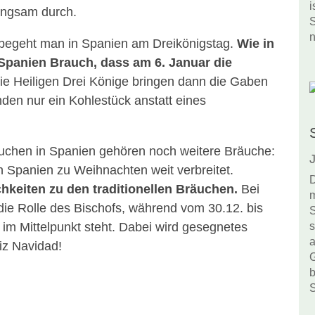
i
angsam durch.
S
n
begeht man in Spanien am Dreikönigstag.
Wie in
n Spanien Brauch, dass am 6. Januar die
e Heiligen Drei Könige bringen dann die Gaben
inden nur ein Kohlestück anstatt eines
chen in Spanien gehören noch weitere Bräuche:
J
n Spanien zu Weihnachten weit verbreitet.
D
hkeiten zu den traditionellen Bräuchen.
Bei
m
 die Rolle des Bischofs, während vom 30.12. bis
S
z im Mittelpunkt steht. Dabei wird gesegnetes
s
a
iz Navidad!
G
b
S