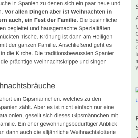
äuche in Spanien zu denen sich ein paar neue und
n.
Vor allen Dingen aber ist Weihnachten in
rn auch, ein Fest der Familie.
Die besinnliche
M
en begleitet und hausgemachte Spezialitäten
O
hmückten Tische. Krönung ist dann am Heiligen
S
mit der ganzen Familie. Anschließend geht es
O
 in die Kirche. Die traditionsbewussten Spanier
l
die prächtige Weihnachtskrippe und singen
m
W
ihnachtsbräuche
ehört ein Gipsmännchen, welches zu den
anien zählt. Aber es ist nicht einfach nur eine
Katalonien, gesellt sich dieses Gipsmännchen mit
Familie. Ein eher gewöhnungsbedürftiger Anblick
n dann auch die alljährliche Weihnachtslotterie