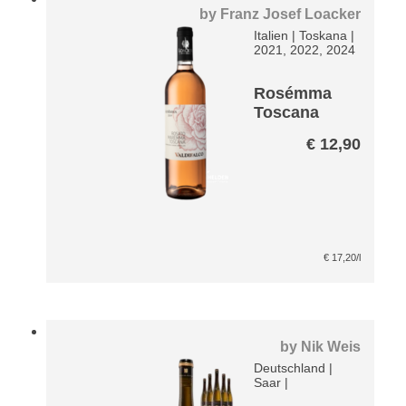
by
Franz Josef Loacker
Italien
|
Toskana
|
2021, 2022, 2024
Rosémma
Toscana
Rosé*
€
12,90
€
17,20
/l
by
Nik Weis
Deutschland
|
Saar
|