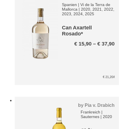
Spanien
|
Vi de la Terra de
Mallorca
|
2020, 2021, 2022,
2023, 2024, 2025
Can Axartell
Rosado*
Preis
€
15,90
–
€
37,90
€ 15,
bis
€ 37,
€
21,20
/l
by
Pia v. Drabich
Frankreich
|
Sauternes
|
2020