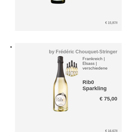
€
15,87
/l
by
Frédéric Chouquet-Stringer
Frankreich
|
Elsass
|
verschiedene
Rib0
Sparkling
Paket –
€
75,00
entalkoholi
siert
€
16,67
/l