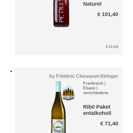
Naturel
Rosé Paket
€
101,40
€
22,53
/l
by
Frédéric Chouquet-Stringer
Frankreich
|
Elsass
|
verschiedene
Rib0 Paket
entalkoholi
siert
€
71,40