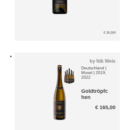
€
36,00
/l
by
Nik Weis
Deutschland
|
Mosel
|
2019,
2022
Goldtröpfc
hen
Spätlese
€
165,00
Riesling
VDP Paket