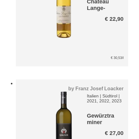
Château
Lange-
Reglat
€
22,90
Sauternes
AC
€
30,53
/l
by
Franz Josef Loacker
Italien
|
Südtirol
|
2021, 2022, 2023
Gewürztra
miner
Atagis*
€
27,00