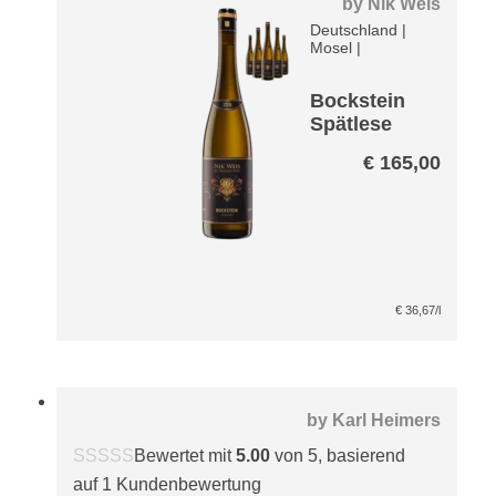
by
Nik Weis
Deutschland
|
Mosel
|
Bockstein
Spätlese
Riesling
€
165,00
VDP Paket
€
36,67
/l
by
Karl Heimers
Bewertet mit
5.00
von 5, basierend
auf
1
Kundenbewertung