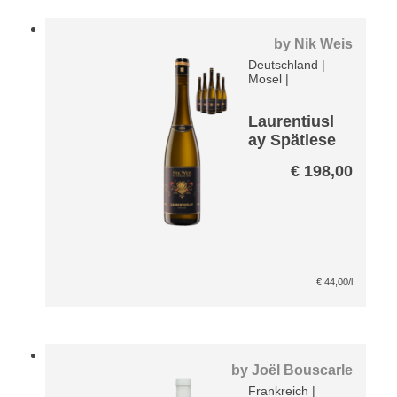
by
Nik Weis
Deutschland
|
Mosel
|
Laurentiusl
ay Spätlese
Riesling
€
198,00
VDP Große
Lage Paket
€
44,00
/l
by
Joël Bouscarle
Frankreich
|