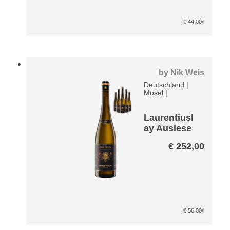
€
44,00
/l
by
Nik Weis
Deutschland
|
Mosel
|
Laurentiusl
ay Auslese
Riesling
€
252,00
VDP Große
Lage Paket
€
56,00
/l