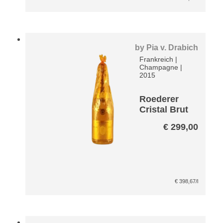
by
Pia v. Drabich
Frankreich
|
Champagne
|
2015
Roederer
Cristal Brut
Champagn
€
299,00
er
€
398,67
/l