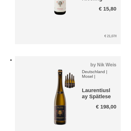
€
15,80
€
21,07
/l
by
Nik Weis
Deutschland
|
Mosel
|
Laurentiusl
ay Spätlese
Riesling
€
198,00
VDP Große
Lage Paket