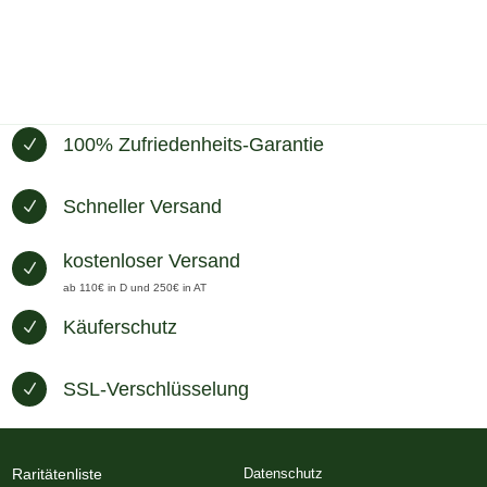
100% Zufriedenheits-Garantie
N
Schneller Versand
N
kostenloser Versand
N
ab 110€ in D und 250€ in AT
Käuferschutz
N
SSL-Verschlüsselung
N
Raritätenliste
Datenschutz