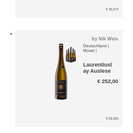
€
36,67
/l
by
Nik Weis
Deutschland
|
Mosel
|
Laurentiusl
ay Auslese
Riesling
€
252,00
VDP Große
Lage Paket
€
56,00
/l