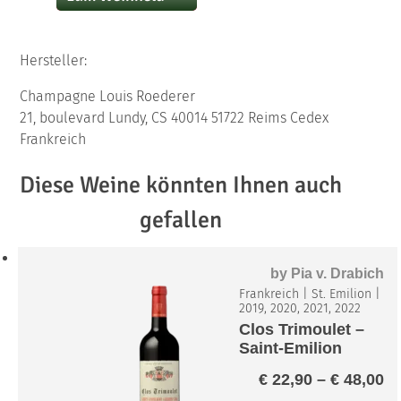
Hersteller:
Champagne Louis Roederer
21, boulevard Lundy, CS 40014 51722 Reims Cedex
Frankreich
Diese Weine könnten Ihnen auch
gefallen
by
Pia v. Drabich
Frankreich
|
St. Emilion
|
2019, 2020, 2021, 2022
Clos Trimoulet –
Saint-Emilion
Grand Cru A.C.
Pr
€
22,90
–
€
48,00
€ 