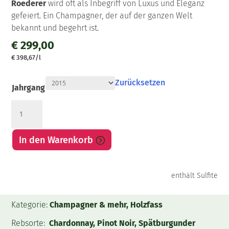
Roederer
wird oft als Inbegriff von Luxus und Eleganz
gefeiert. Ein Champagner, der auf der ganzen Welt
bekannt und begehrt ist.
€
299,00
€
398,67
/l
Zurücksetzen
Jahrgang
Roederer
Cristal
Brut
In den Warenkorb
Champagner
Menge
enthält Sulfite
Kategorie:
Champagner & mehr, Holzfass
Rebsorte:
Chardonnay, Pinot Noir, Spätburgunder