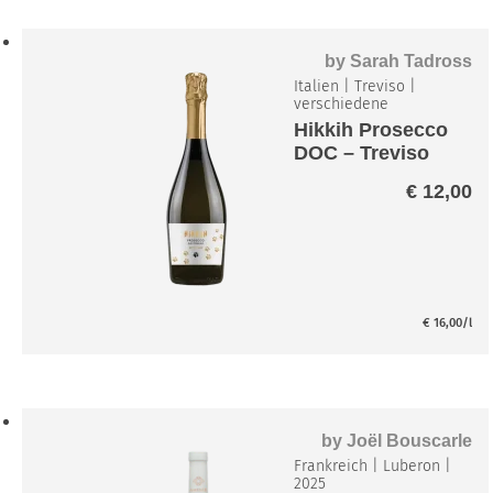
by
Sarah Tadross
Italien
|
Treviso
|
verschiedene
Hikkih Prosecco
DOC – Treviso
Extra Dry
€
12,00
€
16,00
/l
by
Joël Bouscarle
Frankreich
|
Luberon
|
2025