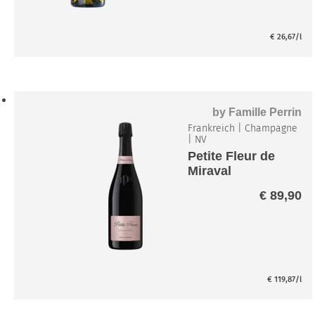
€
26,67
/l
by
Famille Perrin
Frankreich
|
Champagne
|
NV
Petite Fleur de
Miraval
Champagner
€
89,90
Rosé Brut
€
119,87
/l