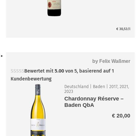
bi
€ 
€
30,53
/l
by
Felix Waßmer
Bewertet mit
5.00
von 5, basierend auf
1
Kundenbewertung
Deutschland
|
Baden
|
2017, 2021,
2023
Chardonnay Réserve –
Baden QbA
€
20,00