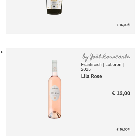
€
16,00
/l
by
Joël Bouscarle
Frankreich
|
Luberon
|
2025
Lila Rose
€
12,00
€
16,00
/l