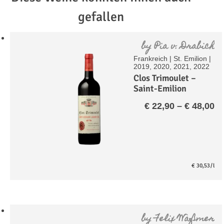
gefallen
by
Pia v. Drabich
Frankreich
|
St. Emilion
|
2019, 2020, 2021, 2022
Clos Trimoulet –
Saint-Emilion
Grand Cru A.C.
Pr
€
22,90
–
€
48,00
€ 
bi
€ 
€
30,53
/l
by
Felix Waßmer