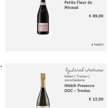
Petite Fleur de
Miraval
Champagner Rosé
€
89,90
Brut
€
119,87
/l
by
Sarah Tadross
Italien
|
Treviso
|
verschiedene
Hikkih Prosecco
DOC – Treviso
Extra Dry
€
12,00