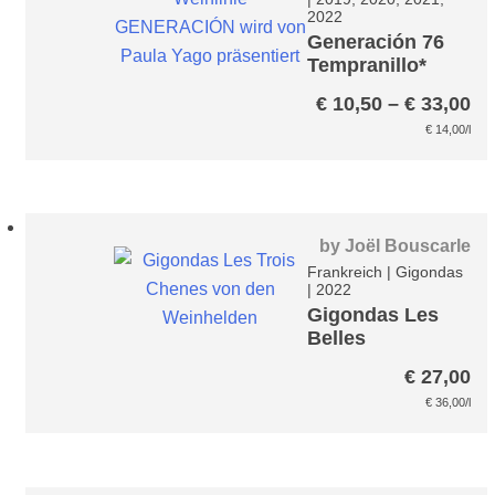
2022
Generación 76
Tempranillo*
Pr
€
10,50
–
€
33,00
€ 
€
14,00
/l
bi
€ 
by
Joël Bouscarle
Frankreich
|
Gigondas
|
2022
Gigondas Les
Belles
Èchappées
€
27,00
€
36,00
/l