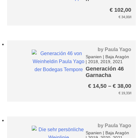
Spätburgunder
€
102,00
Magnum Paket
€
34,00
/l
by
Paula Yago
Spanien
|
Baja Aragón
|
2018, 2019, 2021
Generación 46
Garnacha
Tempranillo*
Pr
€
14,50
–
€
38,00
€ 
€
19,33
/l
bi
€ 
by
Paula Yago
Spanien
|
Baja Aragón
|
2019, 2020, 2021,