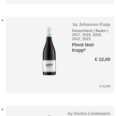
war:
ist
€ 285,00
€ 
by
Johannes Kopp
Deutschland
|
Baden
|
2017, 2018, 2020,
2022, 2023
Pinot Noir
Kopp*
€
12,00
€
16,00
/l
by
Dorina Lindemann