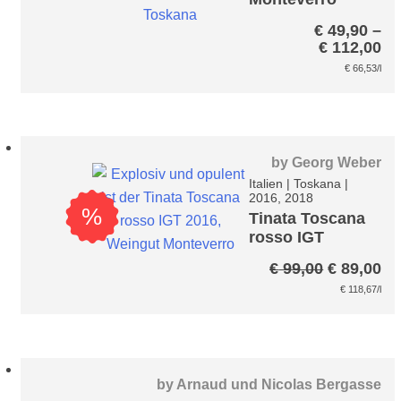
Toscana rosso*
€
49,90
–
Pr
€
112,00
€ 
€
66,53
/l
bi
€ 
by
Georg Weber
Italien
|
Toskana
|
2016, 2018
%
Tinata Toscana
rosso IGT
Ursprüng
Ak
€
99,00
€
89,00
Preis
Pr
€
118,67
/l
war:
ist
€ 99,00
€ 
by
Arnaud und Nicolas Bergasse