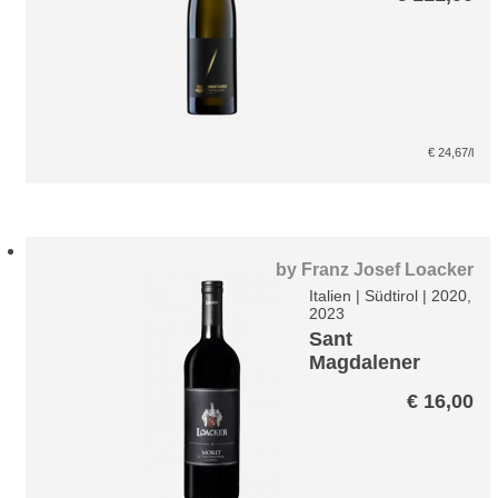
€
24,67
/l
by
Franz Josef Loacker
Italien
|
Südtirol
|
2020,
2023
Sant
Magdalener
Classico
€
16,00
MORIT*