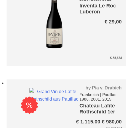
Inventa Le Roc
Luberon
€
29,00
€
38,67
/l
by
Pia v. Drabich
Frankreich
|
Pauillac
|
1986, 2001, 2015
%
Chateau Lafite
Rothschild 1er
Cru – Pauillac
Ursprüngli
Ak
€
1.115,00
€
980,00
Preis
Pr