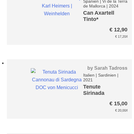
Spanien
|
Vi de la Terra
de Mallorca
|
2024
Can Axartell
Tinto*
€
12,90
€
17,20
/l
by
Sarah Tadross
Italien
|
Sardinien
|
2021
Tenute
Sirinada
Cannonau di
€
15,00
Sardegna DOC
€
20,00
/l