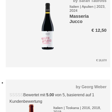
by
Sarah Tadross
Italien
|
Apulien
|
2023,
2024
Masseria
Jucco
Negroamaro
€
12,50
IGT
€
16,67
/l
by
Georg Weber
Bewertet mit
5.00
von 5, basierend auf
1
Kundenbewertung
Italien
|
Toskana
|
2016, 2018,
2019