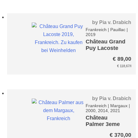
€ 259,00
€ 
by
Pia v. Drabich
Frankreich
|
Pauillac
|
2019
Château Grand
Puy Lacoste
€
89,00
€
118,67
/l
by
Pia v. Drabich
Frankreich
|
Margaux
|
2000, 2014, 2021
Château
Palmer 3eme
Cru – Margaux
€
370,00
A.C.