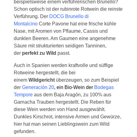
beispielsweise einem verführerischen Brunello?
Schon optisch ist der rubinrote Rotwein die reinste
Verführung. Der
DOCG Brunell
o di
Montalcino
Corte Pavone hat eine frische kühle
Nase, mit Aromen von Pflaume, Cassis und
dunklen Beeren. Am Gaumen eine angenehme
Säure mit strukturierten seidigen Tanninen,
der
perfekt zu Wild
passt.
Auch in Spanien werden kraftvolle und süffige
Rotweine hergestellt, die bei
einem
Wildgericht
überzeugen, so zum Beispiel
der
Generación 20
, ein
Bio-Wein der
Bodegas
Tempore
aus dem Baja Aragón, zu 100% aus
Garnacha Trauben hergestellt. Die Reben für
diese Wein werden von Hand ausgewählt.
Dunkles Kirschrot, intensive Armen und Gewürze,
hier hat man seinen Lieblingswein zum Wild
gefunden.