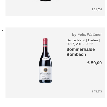
€
21,33
/l
by
Felix Waßmer
Deutschland
|
Baden
|
2017, 2018, 2022
Sommerhalde
Bombach
Spätburgunder
€
59,00
€
78,67
/l