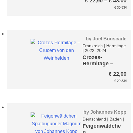
Pr
€
22,90
–
€
48,00
€ 
€
30,53
/l
bi
€ 
by
Joël Bouscarle
Frankreich
|
Hermitage
|
2022, 2024
Crozes-
Hermitage –
Crucem
€
22,00
€
29,33
/l
by
Johannes Kopp
Deutschland
|
Baden
|
Feigenwäldche
n