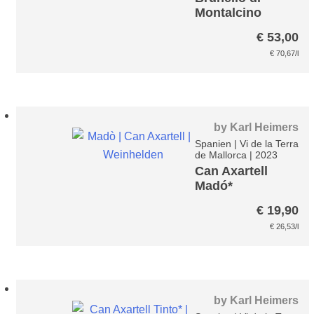
Montalcino
Corte Pavone*
€
53,00
€
70,67
/l
by
Karl Heimers
Spanien
|
Vi de la Terra
de Mallorca
|
2023
Can Axartell
Madó*
€
19,90
€
26,53
/l
by
Karl Heimers