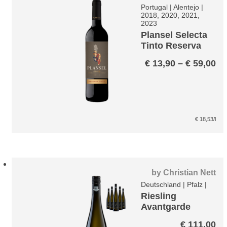
Portugal
|
Alentejo
|
2018, 2020, 2021,
2023
Plansel Selecta
Tinto Reserva
Pr
€
13,90
–
€
59,00
€ 
bi
€ 
€
18,53
/l
by
Christian Nett
Deutschland
|
Pfalz
|
Riesling
Avantgarde
Paket
€
111,00