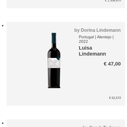
€
1.306,67
/l
war:
ist
€ 1.115,00
€ 
by
Dorina Lindemann
Portugal
|
Alentejo
|
2022
Luisa
Lindemann
Ltd. Edition
€
47,00
€
62,67
/l