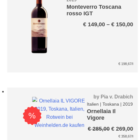
Monteverro Toscana
rosso IGT
Pr
€
149,00
–
€
150,00
€ 
bi
€ 
€
198,67
/l
by
Pia v. Drabich
Italien
|
Toskana
|
2019
Ornellaia Il
%
Vigore
Ursprüngli
Ak
€
285,00
€
269,00
Preis
Pr
€
358,67
/l