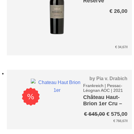
Réserve
Brouilly –
€
26,00
Chateau de
Pierreux
€
34,67
/l
by
Pia v. Drabich
Frankreich
|
Pessac-
Léognan AOC
|
2021
%
Château Haut-
Brion 1er Cru –
Pessac-
Ursprüngli
Ak
€
645,00
€
575,00
Leognan A.C.
Preis
Pr
€
766,67
/l
war:
ist
€ 645,00
€ 