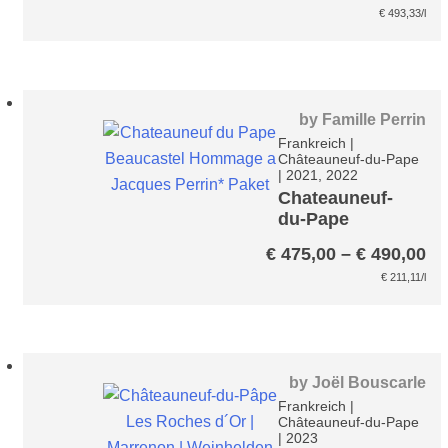
€
493,33
/l
by
Famille Perrin
Frankreich
|
Châteauneuf-du-Pape
|
2021, 2022
Chateauneuf-
du-Pape
Beaucastel
Pr
€
475,00
–
€
490,00
Hommage a
€ 
€
211,11
/l
Jacques
bi
Perrin* Paket
€ 
by
Joël Bouscarle
Frankreich
|
Châteauneuf-du-Pape
|
2023