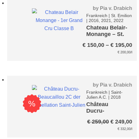
by
Pia v. Drabich
Frankreich
|
St. Emilion
|
2016, 2021, 2022
Chateau Belair-
Monange – St.
Emilion 1er GC
Pr
€
150,00
–
€
195,00
€ 
€
200,00
/l
bi
€ 
by
Pia v. Drabich
Frankreich
|
Saint-
Julien A.C.
|
2018
%
Château
Ducru-
Beaucaillou 2C
Ursprüngli
Ak
€
259,00
€
249,00
Preis
Pr
€
332,00
/l
war:
ist