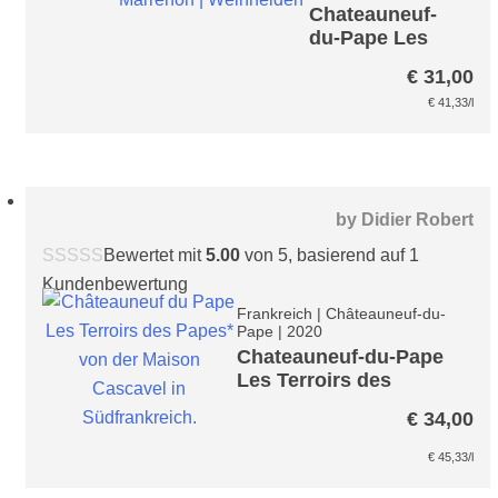
Chateauneuf-
du-Pape Les
Roches d´Or
€
31,00
€
41,33
/l
by
Didier Robert
Bewertet mit
5.00
von 5, basierend auf
1
Kundenbewertung
Frankreich
|
Châteauneuf-du-
Pape
|
2020
Chateauneuf-du-Pape
Les Terroirs des
Papes*
€
34,00
€
45,33
/l