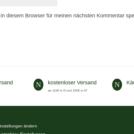
in diesem Browser für meinen nächsten Kommentar spe
rsand
kostenloser Versand
Kä
N
N
ab 110€ in D und 250€ in AT
instellungen ändern