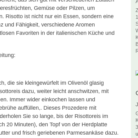
eeresfrüchten, Gemüse oder Pilzen, um
Z
n. Risotto ist nicht nur ein Essen, sondern eine
1
S
enz und Fähigkeit, verschiedene Aromen
W
osen Favoriten in der italienischen Küche und
K
B
R
eitung:
 die sie kleingewürfelt im Olivenöl glasig
ttoreis dazu, weiter leicht anschwitzen, mit
chen. Immer wider einkochen lassen und
J
brühe auffüllen,. Dieses Prozedere mit
G
erholen Sie so lange, bis der Risottoreis im
K
nach 20 Minuten), den Topf von der Herdplatte
3
utter und frisch geriebenen Parmesankäse dazu.
u