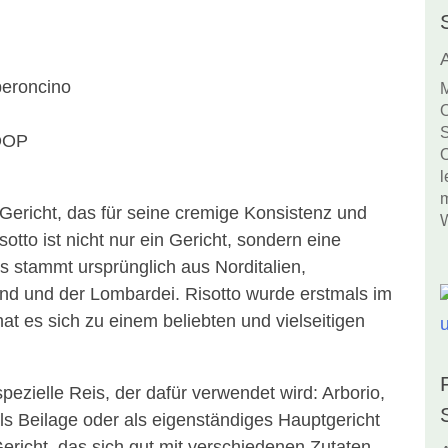
peroncino
M
O
S
DOP
O
l
m
s Gericht, das für seine cremige Konsistenz und
W
tto ist nicht nur ein Gericht, sondern eine
Es stammt ursprünglich aus Norditalien,
nd und der Lombardei. Risotto wurde erstmals im
at es sich zu einem beliebten und vielseitigen
ezielle Reis, der dafür verwendet wird: Arborio,
ls Beilage oder als eigenständiges Hauptgericht
 Gericht, das sich gut mit verschiedenen Zutaten