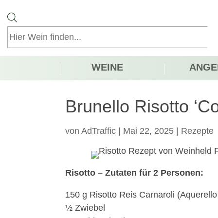
Products
search
WEINE
ANGE
Brunello Risotto ‘C
von
AdTraffic
|
Mai 22, 2025
|
Rezepte
Risotto – Zutaten für 2 Personen:
150 g Risotto Reis Carnaroli (Aquerell
½ Zwiebel