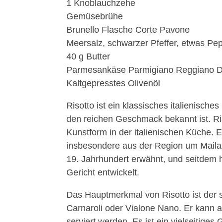
1 Knoblauchzehe
Gemüsebrühe
Brunello Flasche Corte Pavone
Meersalz, schwarzer Pfeffer, etwas Pe
40 g Butter
Parmesankäse Parmigiano Reggiano 
Kaltgepresstes Olivenöl
Risotto ist ein klassisches italienische
den reichen Geschmack bekannt ist. Riso
Kunstform in der italienischen Küche. 
insbesondere aus der Region um Maila
19. Jahrhundert erwähnt, und seitdem h
Gericht entwickelt.
Das Hauptmerkmal von Risotto ist der sp
Carnaroli oder Vialone Nano. Er kann a
serviert werden. Es ist ein vielseitiges