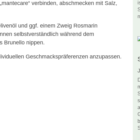
, „mantecare“ verbinden, abschmecken mit Salz,
i
S
n
livenöl und ggf. einem Zweig Rosmarin
önnen selbstverständlich während dem
 Brunello nippen.
ndividuellen Geschmackspräferenzen anzupassen.
J
D
m
S
s
a
G
b
S