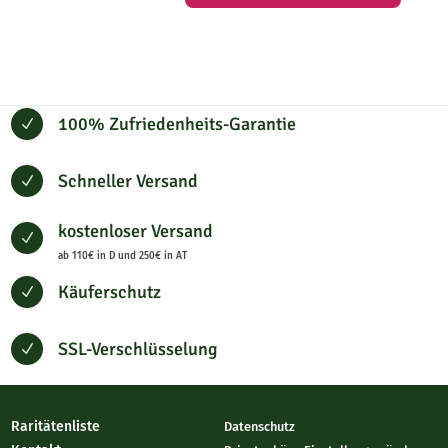
100% Zufriedenheits-Garantie
N
Schneller Versand
N
kostenloser Versand
N
ab 110€ in D und 250€ in AT
Käuferschutz
N
SSL-Verschlüsselung
N
Raritätenliste
Datenschutz