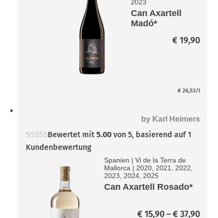
2023
Can Axartell
Madó*
€
19,90
€
26,53
/l
by
Karl Heimers
Bewertet mit
5.00
von 5, basierend auf
1
Kundenbewertung
Spanien
|
Vi de la Terra de
Mallorca
|
2020, 2021, 2022,
2023, 2024, 2025
Can Axartell Rosado*
Prei
€
15,90
–
€
37,90