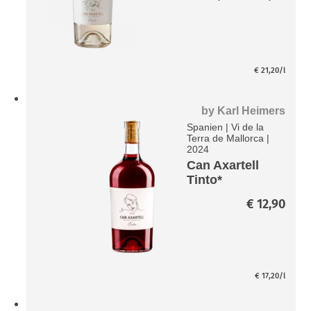
€ 15
bis
€ 37
€
21,20
/l
by
Karl Heimers
Spanien
|
Vi de la
Terra de Mallorca
|
2024
Can Axartell
Tinto*
€
12,90
€
17,20
/l