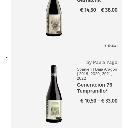
Tempranillo*
Prei
€
14,50
–
€
38,00
€ 14
bis
€ 38
€
19,33
/l
by
Paula Yago
Spanien
|
Baja Aragón
|
2019, 2020, 2021,
2022
Generación 76
Tempranillo*
Prei
€
10,50
–
€
33,00
€ 10
bis
€ 33