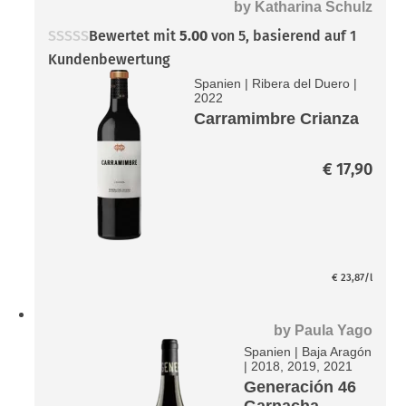
by
Katharina Schulz
Bewertet mit
5.00
von 5, basierend auf
1
Kundenbewertung
Spanien
|
Ribera del Duero
|
2022
Carramimbre Crianza
€
17,90
€
23,87
/l
by
Paula Yago
Spanien
|
Baja Aragón
|
2018, 2019, 2021
Generación 46
Garnacha