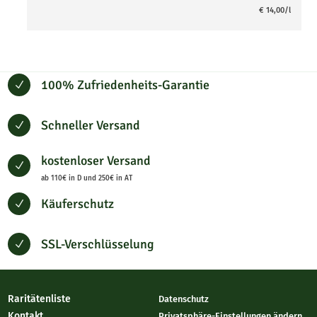
€
14,00
/l
100% Zufriedenheits-Garantie
N
Schneller Versand
N
kostenloser Versand
N
ab 110€ in D und 250€ in AT
Käuferschutz
N
SSL-Verschlüsselung
N
Raritätenliste
Datenschutz
Kontakt
Privatsphäre-Einstellungen ändern