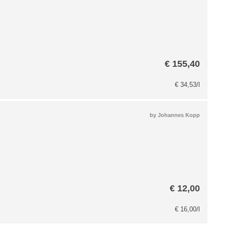
€
155,40
€
34,53
/l
by
Johannes Kopp
€
12,00
€
16,00
/l