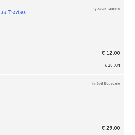
by
Sarah Tadross
€
12,00
€
16,00
/l
by
Joël Bouscarle
€
29,00