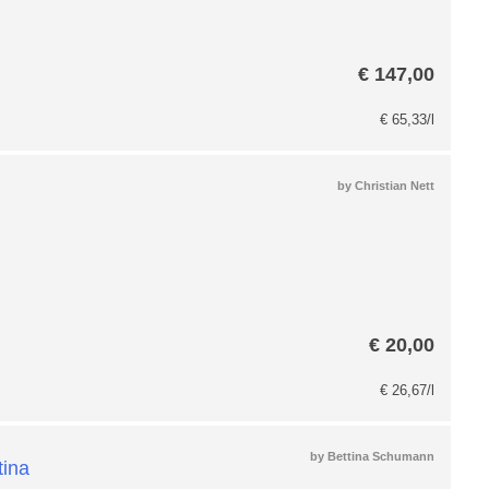
€
147,00
€
65,33
/l
by
Christian Nett
€
20,00
€
26,67
/l
by
Bettina Schumann