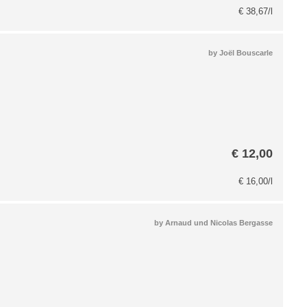
€
38,67
/l
by
Joël Bouscarle
€
12,00
€
16,00
/l
by
Arnaud und Nicolas Bergasse