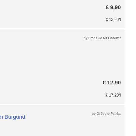
€
9,90
€
13,20
/l
by
Franz Josef Loacker
€
12,90
€
17,20
/l
by
Grégory Patriat