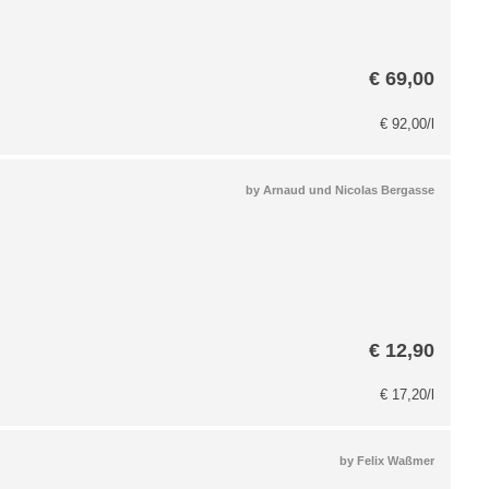
€
69,00
€
92,00
/l
by
Arnaud und Nicolas Bergasse
€
12,90
€
17,20
/l
by
Felix Waßmer