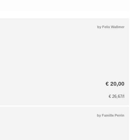
by
Felix Waßmer
€
20,00
€
26,67
/l
by
Famille Perrin