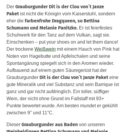
Grauburgunder Dit is der Clou von´t Janze
Der
Paket
ist nicht die Königin vom Kaiserstuhl, sondern
farbenfrohe Dragqueen, so Bettina
eher die
Schumann und Melanie Panitzke.
Er ist feierfestes
Schuhwerk für den Tanz auf dem Vulkan, sagt sie.
Einschenken – put your shoes on and let them dance!
Der trockene
Weißwein
mit einem Hauch von Pink hat
Noten von Hagebutte und Apfelschalen und seine
Spontangärung spiegelt sich in den Aromen wieder.
Aufbauend auf einem guten Säuregerüst hat der
Dit is der Clou von´t Janze Paket
Grauburgunder
eine
gute Mineralik und viel Substanz und sein Barrique ist
ganz und gar nicht aufdringlich. Ein toller, süffiger
Wein, der nicht ohne Grund im Fallstaff mit 93+
Punkte bewertet wurde. Am besten mundet er gekühlt
zwischen 9° und 11°C.
Grauburgunder aus Baden
Dieser
von unseren
Weinheldinnen Bettina Schumann und Melanie