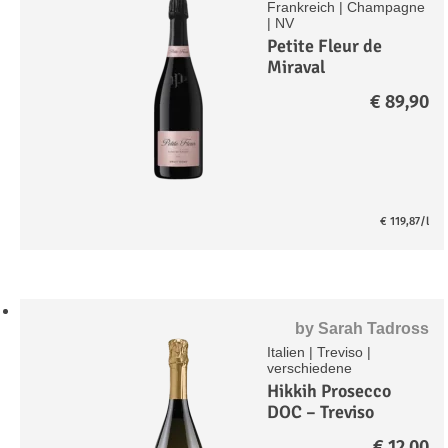
Frankreich
|
Champagne
|
NV
Petite Fleur de
Miraval
Champagner Rosé
€
89,90
Brut
€
119,87
/l
by
Sarah Tadross
Italien
|
Treviso
|
verschiedene
Hikkih Prosecco
DOC – Treviso
Extra Dry
€
12,00