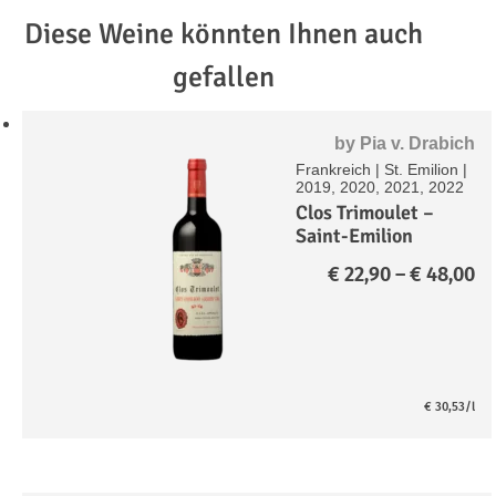
Diese Weine könnten Ihnen auch
gefallen
by
Pia v. Drabich
Frankreich
|
St. Emilion
|
2019, 2020, 2021, 2022
Clos Trimoulet –
Saint-Emilion
Grand Cru A.C.
Pr
€
22,90
–
€
48,00
€ 
bi
€ 
€
30,53
/l