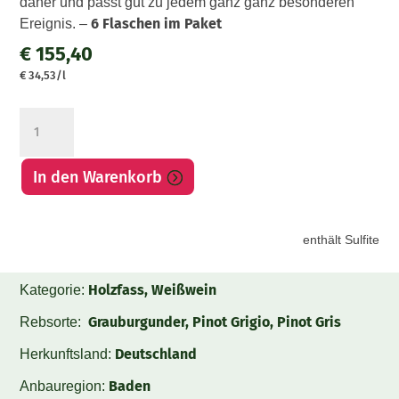
daher und passt gut zu jedem ganz ganz besonderen
6 Flaschen im Paket
Ereignis. –
€
155,40
€
34,53
/l
Grauburgunder
Dit
is
In den Warenkorb
der
Clou
von’t
enthält Sulfite
Janze
Paket
Menge
Holzfass, Weißwein
Kategorie:
Grauburgunder, Pinot Grigio, Pinot Gris
Rebsorte:
Deutschland
Herkunftsland:
Baden
Anbauregion: