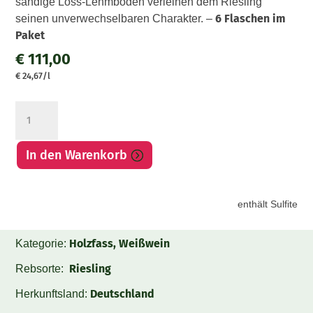
sandige Löss-Lehmboden verleihen dem Riesling
6 Flaschen im
seinen unverwechselbaren Charakter. –
Paket
€
111,00
€
24,67
/l
Riesling
Avantgarde
Paket
In den Warenkorb
Menge
enthält Sulfite
Holzfass, Weißwein
Kategorie:
Riesling
Rebsorte:
Deutschland
Herkunftsland: