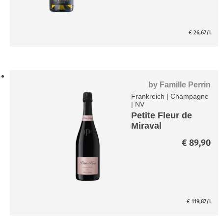
€
26,67
/l
by
Famille Perrin
Frankreich
|
Champagne
|
NV
Petite Fleur de
Miraval
Champagner
€
89,90
Rosé Brut
€
119,87
/l