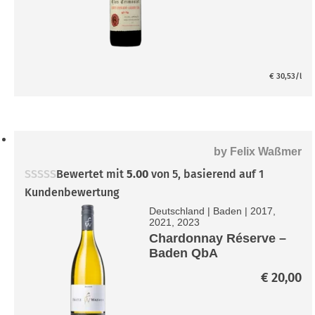
€ 
bi
€ 
€
30,53
/l
by
Felix Waßmer
Bewertet mit
5.00
von 5, basierend auf
1
Kundenbewertung
Deutschland
|
Baden
|
2017,
2021, 2023
Chardonnay Réserve –
Baden QbA
€
20,00