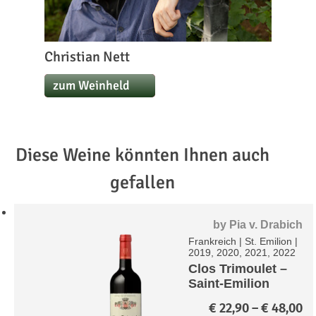
Christian Nett
zum Weinheld
Diese Weine könnten Ihnen auch
gefallen
by
Pia v. Drabich
Frankreich
|
St. Emilion
|
2019, 2020, 2021, 2022
Clos Trimoulet –
Saint-Emilion
Grand Cru A.C.
Pr
€
22,90
–
€
48,00