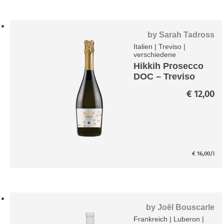
by
Sarah Tadross
Italien
|
Treviso
|
verschiedene
Hikkih Prosecco
DOC – Treviso
Extra Dry
€
12,00
€
16,00
/l
by
Joël Bouscarle
Frankreich
|
Luberon
|