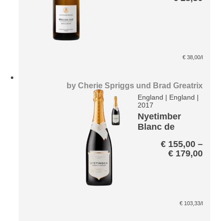
€
38,00
/l
by
Cherie Spriggs und Brad Greatrix
England
|
England
|
2017
Nyetimber
Blanc de
Blancs Paket
€
155,00
–
Prei
€
179,00
€ 15
bis
€ 17
€
103,33
/l