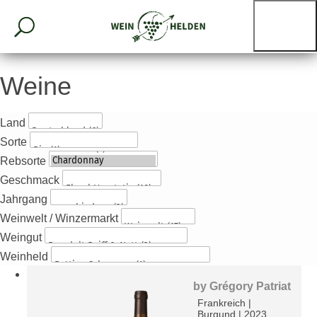
Weine
Land
Sorte
Rebsorte
Geschmack
Jahrgang
Weinwelt / Winzermarkt
Weingut
Weinheld
by
Grégory Patriat
Frankreich
|
Burgund
|
2023