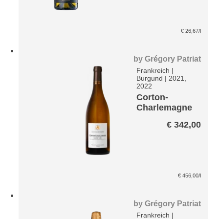
€
26,67
/l
by
Grégory Patriat
Frankreich
|
Burgund
|
2021,
2022
Corton-
Charlemagne
Grand Cru
€
342,00
€
456,00
/l
by
Grégory Patriat
Frankreich
|