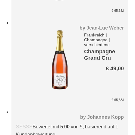
€
65,33
/l
by
Jean-Luc Weber
Frankreich
|
Champagne
|
verschiedene
Champagne
Grand Cru
Mon Rosé
€
49,00
brut
€
65,33
/l
by
Johannes Kopp
Bewertet mit
5.00
von 5, basierend auf
1
Kundenbewertung