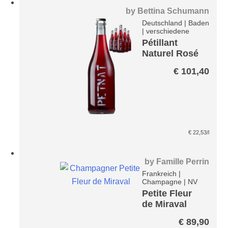
by
Bettina Schumann
Deutschland
|
Baden
|
verschiedene
Pétillant
Naturel Rosé
Paket
€
101,40
€
22,53
/l
by
Famille Perrin
Frankreich
|
Champagne
|
NV
Petite Fleur
de Miraval
Champagner
€
89,90
Rosé Brut