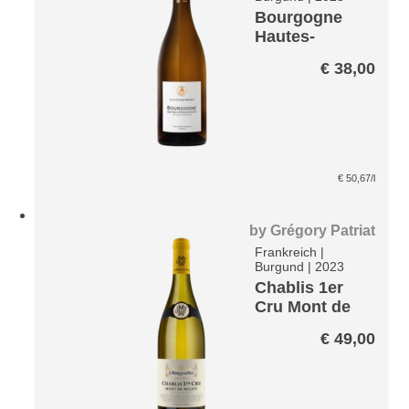
Bourgogne
Hautes-
Cotes-de-
€
38,00
Nuits Blanc*
€
50,67
/l
by
Grégory Patriat
Frankreich
|
Burgund
|
2023
Chablis 1er
Cru Mont de
Milieu AOP
€
49,00