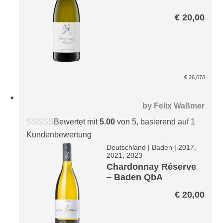
€
20,00
€
26,67
/l
by
Felix Waßmer
Bewertet mit
5.00
von 5, basierend auf
1
Kundenbewertung
Deutschland
|
Baden
|
2017,
2021, 2023
Chardonnay Réserve
– Baden QbA
€
20,00