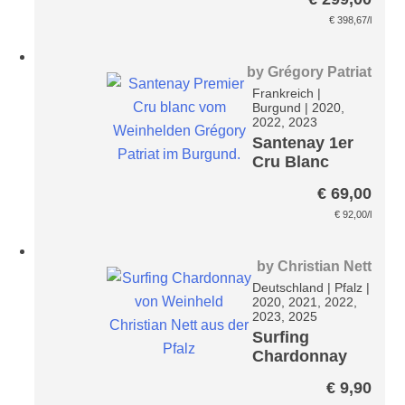
€
398,67
/l
by
Grégory Patriat
Frankreich
|
Burgund
|
2020,
2022, 2023
Santenay 1er
Cru Blanc
Passetemps
€
69,00
€
92,00
/l
by
Christian Nett
Deutschland
|
Pfalz
|
2020, 2021, 2022,
2023, 2025
Surfing
Chardonnay
€
9,90