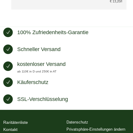
€
13,20
/l
100% Zufriedenheits-Garantie
N
Schneller Versand
N
kostenloser Versand
N
ab 110€ in D und 250€ in AT
Käuferschutz
N
SSL-Verschlüsselung
N
Raritätenliste
Datenschutz
Kontakt
Privatsphäre-Einstellungen ändern