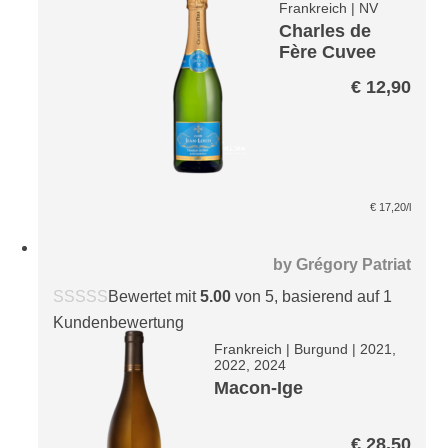
Frankreich
|
NV
Charles de
Fère Cuvee
Jean-Louis
€
12,90
Blanc de
Blancs brut
€
17,20
/l
by
Grégory Patriat
Bewertet mit
5.00
von 5, basierend auf
1
Kundenbewertung
Frankreich
|
Burgund
|
2021,
2022, 2024
Macon-Ige
€
28,50