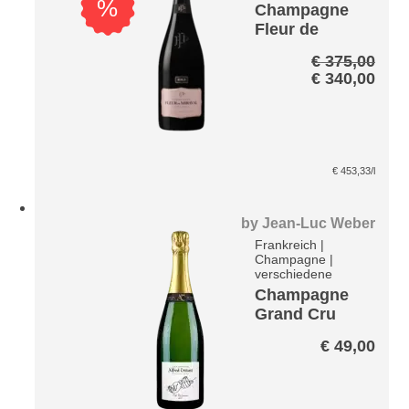
%
Champagne
Fleur de
Miraval
€
375,00
Exclusiveme
Ursprünglic
Aktu
€
340,00
nt Rosé ER3
Preis
Prei
Brut
war:
ist:
€ 375,00
€ 34
€
453,33
/l
by
Jean-Luc Weber
Frankreich
|
Champagne
|
verschiedene
Champagne
Grand Cru
Blanc Mes
€
49,00
Racines Brut