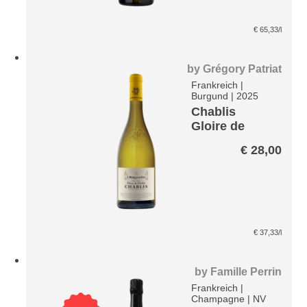
€
65,33
/l
by
Grégory Patriat
Frankreich
|
Burgund
|
2025
Chablis
Gloire de
Chablis AOP
€
28,00
€
37,33
/l
by
Famille Perrin
Frankreich
|
Champagne
|
NV